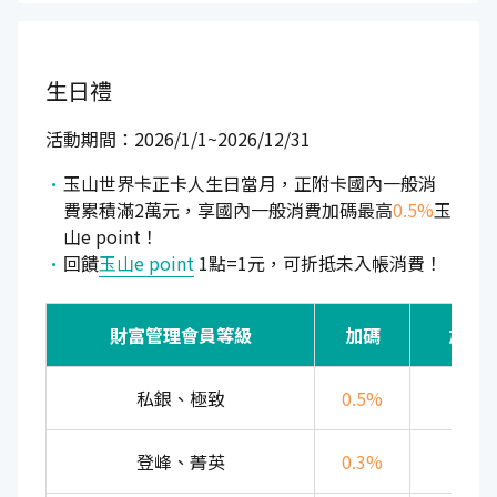
生日禮
活動期間：2026/1/1~2026/12/31
玉山世界卡正卡人生日當月，正附卡國內一般消
費累積滿2萬元，享國內一般消費加碼最高
0.5%
玉
山e point！
回饋
玉山e point
1點=1元，可折抵未入帳消費！
財富管理會員等級
加碼
加碼
私銀、極致
0.5%
500
登峰、菁英
0.3%
300