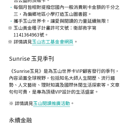
每個月皆相對提撥您國內一般消費刷卡金額的千分之
三，為偏鄉地區小學打造玉山圖書館。
攜手玉山世界卡，讓愛與閱讀的力量延續無限！
玉山黃金種子計畫許可文號：衛部救字第
1141364963號。
詳情請見
玉山志工基金會網頁
。
Sunrise
玉見季刊
《Sunrise玉見》是為玉山世界卡VIP顧客發行的季刊，
內容涵蓋全球視野，包括知名大師人生閱歷、流行趨
勢、人文藝術、理財知識及國際休閒生活探索等。文章
句句可貴，是專為頂級VIP設計的生活盛宴。
※ 詳情請見
玉山閱讀推廣活動
。
永續金融