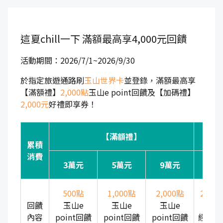
這夏chill一下
滿額最高享4,000元回饋
活動期間：2026/7/1~2026/9/30
於指定旅遊通路刷
玉山世界卡
並登錄，滿額最高享
【滿額禮】
2,000點
玉山e point回饋及【加碼禮】
2,000元
好禮即享券！
【滿額禮】
【加
累積
消費
3萬元
5萬元
9萬元
20
500點
1,000點
2,000點
2,00
回饋
玉山e
玉山e
玉山e
即
內容
point回饋
point回饋
point回饋
經典好