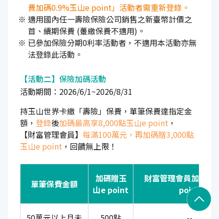
費加碼0.9%玉山e point」活動者需重新登錄。
適用國內任一壽險保險公司銷售之新臺幣計價之
首、續期保費 (躉繳保費不適用)。
已參加保險分期0利率活動者，不適用本活動亦無
法登錄此活動。
【活動二】保險加碼活動
活動期間：2026/6/1~2026/8/31
持玉山世界卡繳「壽險」保費，單筆保費達指定金
額，
登錄
後
加碼最高享8,000點玉山e point
，
【財富管理會員】
每滿100萬元，再加碼贈3,000點
玉山e point
，回饋無上限！
加碼贈玉
財富管理會員加碼贈
單筆保費金額
山e point
point
50萬元以上且未
500點
--