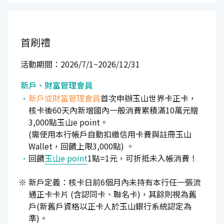
首刷禮
活動期間：2026/7/1~2026/12/31
新戶、財富管理會員
新戶或財富管理會員
首次申辦玉山世界卡正卡，
核卡後60天內新增國內一般消費累積滿10萬元贈
3,000點玉山e point。
(需使用本行帳戶自動扣繳信用卡費與註冊玉山
Wallet，回饋上限3,000點) 。
回饋
玉山e point
1點=1元，可折抵未入帳消費！
新戶定義：核卡日前6個月內未持有本行任一張流
通正卡卡片 (含認同卡、聯名卡)，其餘則視為舊
戶(新舊戶資格以正卡人於玉山銀行系統認定為
準)。