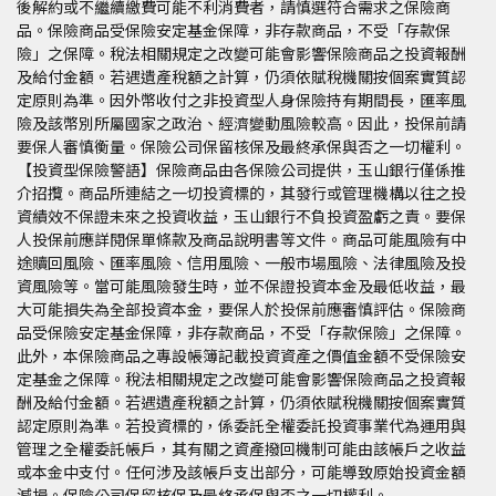
後解約或不繼續繳費可能不利消費者，請慎選符合需求之保險商
品。保險商品受保險安定基金保障，非存款商品，不受「存款保
險」之保障。稅法相關規定之改變可能會影響保險商品之投資報酬
及給付金額。若遇遺產稅額之計算，仍須依賦稅機關按個案實質認
定原則為準。因外幣收付之非投資型人身保險持有期間長，匯率風
險及該幣別所屬國家之政治、經濟變動風險較高。因此，投保前請
要保人審慎衡量。保險公司保留核保及最終承保與否之一切權利。
【投資型保險警語】保險商品由各保險公司提供，玉山銀行僅係推
介招攬。商品所連結之一切投資標的，其發行或管理機構以往之投
資績效不保證未來之投資收益，玉山銀行不負投資盈虧之責。要保
人投保前應詳閱保單條款及商品說明書等文件。商品可能風險有中
途贖回風險、匯率風險、信用風險、一般市場風險、法律風險及投
資風險等。當可能風險發生時，並不保證投資本金及最低收益，最
大可能損失為全部投資本金，要保人於投保前應審慎評估。保險商
品受保險安定基金保障，非存款商品，不受「存款保險」之保障。
此外，本保險商品之專設帳簿記載投資資產之價值金額不受保險安
定基金之保障。稅法相關規定之改變可能會影響保險商品之投資報
酬及給付金額。若遇遺產稅額之計算，仍須依賦稅機關按個案實質
認定原則為準。若投資標的，係委託全權委託投資事業代為運用與
管理之全權委託帳戶，其有關之資產撥回機制可能由該帳戶之收益
或本金中支付。任何涉及該帳戶支出部分，可能導致原始投資金額
減損。保險公司保留核保及最終承保與否之一切權利。