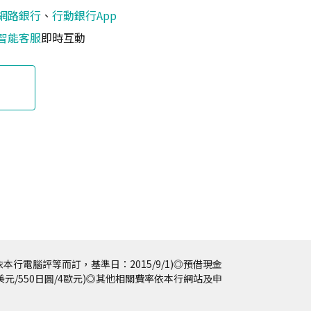
網路銀行
、
行動銀行App
智能客服
即時互動
本行電腦評等而訂，基準日：2015/9/1)◎預借現金
5美元/550日圓/4歐元)◎其他相關費率依本行網站及申