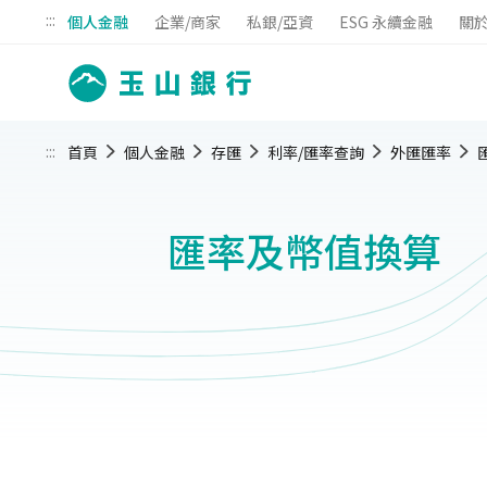
:::
個人金融
企業/商家
私銀/亞資
ESG 永續金融
關
:::
首頁
個人金融
存匯
利率/匯率查詢
外匯匯率
匯率及幣值換算