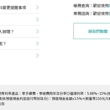
帳務查詢：歡迎使用
料變更提醒事項
業務諮詢：歡迎使用
與我們聯繫
人辦理？
呢？
零利率產品：零手續費、零總費用年百分率◎循環利率：5.88%~15%(依
(依預借現金約定結付幣別區分)：預借現金金額x3.5%+(新臺幣150元/
公告