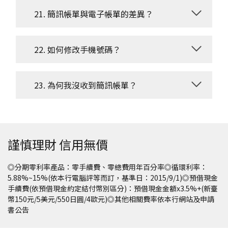
21. 簡訊帳單與電子帳單的差異？
22. 如何修改手機號碼？
23. 為何我沒收到簡訊帳單？
謹慎理財 信用無價
◎分期零利率產品：零手續費、零總費用年百分率◎循環利率：
5.88%~15%(依本行電腦評等而訂，基準日：2015/9/1)◎預借現金
手續費(依預借現金約定結付幣別區分)：預借現金金額x3.5%+(新臺
幣150元/5美元/550日圓/4歐元)◎其他相關費率依本行網站及申請
書公告