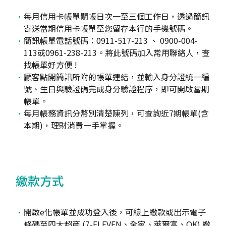
每月信用卡帳單關帳日次一至三個工作日，透過簡訊
寄送當期信用卡帳單至您留存本行的手機號碼。
簡訊帳單電話號碼：0911-517-213 、 0900-004-
113或0961-238-213。將此號碼加入常用聯絡人，查
找帳單好方便 !
顧客點開簡訊所附的帳單連結，並輸入身分證統一編
號、生日與驗證碼完成身分驗證程序，即可開啟當期
帳單。
每月帳務資訊分幣別清楚陳列，可查詢近7期帳單(含
本期)，理財消費一手掌握。
繳款方式
開啟e化帳單並成功登入後，可線上繳款或出示電子
條碼至四大超商 (7-ELEVEN、全家、萊爾富、OK) 繳