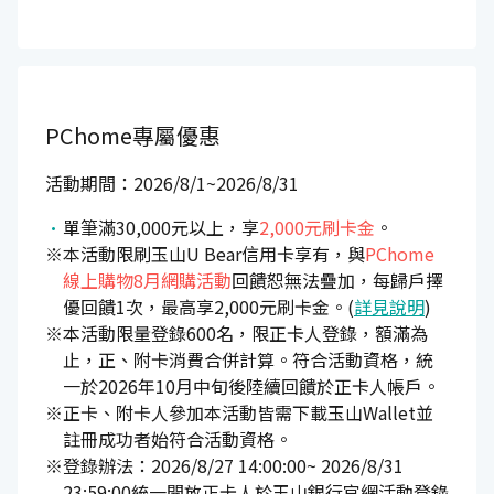
PChome專屬優惠
活動期間：2026/8/1~2026/8/31
單筆滿30,000元以上，享
2,000元刷卡金
。
※本活動限刷玉山U Bear信用卡享有，與
PChome
線上購物8月網購活動
回饋恕無法疊加，每歸戶擇
優回饋1次，最高享2,000元刷卡金。(
詳見說明
)
※本活動限量登錄600名，限正卡人登錄，額滿為
止，正、附卡消費合併計算。符合活動資格，統
一於2026年10月中旬後陸續回饋於正卡人帳戶。
※正卡、附卡人參加本活動皆需下載玉山Wallet並
註冊成功者始符合活動資格。
※登錄辦法：2026/8/27 14:00:00~ 2026/8/31
23:59:00統一開放正卡人於玉山銀行官網活動登錄