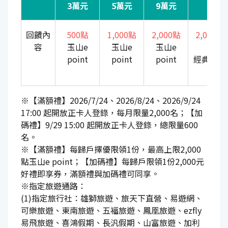
3萬元
5萬元
9萬元
20
回饋內
500點
1,000點
2,000點
2,000
容
玉山e
玉山e
玉山e
享
point
point
point
經典好禮
券
※【滿額禮】2026/7/24、2026/8/24、2026/9/24
17:00 起開放正卡人登錄，每月限量2,000名；【加
碼禮】9/29 15:00 起開放正卡人登錄，總限量600
名。
※【滿額禮】每歸戶擇優限領1份，最高上限2,000
點玉山e point；【加碼禮】每歸戶限領1份2,000元
好禮即享券，滿額禮與加碼禮可同享。
※指定旅遊通路：
(1)指定旅行社：雄獅旅遊、旅天下直營、易遊網、
可樂旅遊、東南旅遊、五福旅遊、鳳凰旅遊、ezfly
易飛旅遊、喜鴻假期、長汎假期、山富旅遊、加利