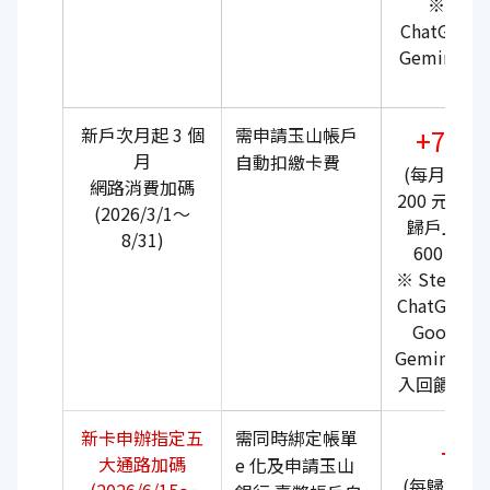
※ Ste
ChatGPT、
Gemini 
計
新戶次月起 3 個
需申請玉山帳戶
+7%
月
自動扣繳卡費
(每月上限
網路消費加碼
200 元， 每
(2026/3/1～
歸戶上限
8/31)
600 元)
※ Steam、
ChatGPT、
Google
Gemini不列
入回饋計算
新卡申辦指定五
需同時綁定帳單
+1
大通路加碼
e 化及申請玉山
(每歸戶上限 