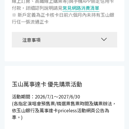
線上訂房、高鐵線上購票等)與手機APP綁定信用卡
付款，詳細認列說明請見
常見網路消費清單
※ 新戶定義為正卡核卡日前六個月內未持有玉山銀
行任一張流通正卡
注意事項
玉山萬事達卡
優先購票活動
活動期間：2026/7/1～2027/6/30
(各指定演唱會預售票/精選票售票時間及購票辦法，
依玉山銀行及萬事達卡priceless活動網頁公告為
準。)