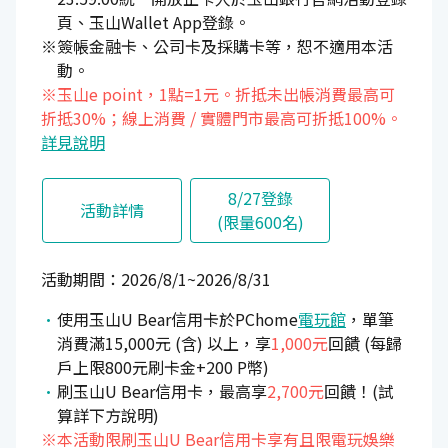
頁、玉山Wallet App登錄。
※簽帳金融卡、公司卡及採購卡等，恕不適用本活
動。
※玉山e point，1點=1元。折抵未出帳消費最高可
折抵30%；線上消費 / 實體門市最高可折抵100%。
詳見說明
8/27登錄
活動詳情
(限量600名)
活動期間：2026/8/1~2026/8/31
使用玉山U Bear信用卡於PChome
電玩館
，單筆
消費滿15,000元 (含) 以上，享
1,000元
回饋 (每歸
戶上限800元刷卡金+200 P幣)
刷玉山U Bear信用卡，最高享
2,700元
回饋！(試
算詳下方說明)
※本活動限刷玉山U Bear信用卡享有且限電玩娛樂