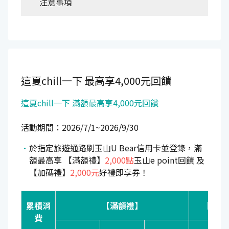
注意事項
這夏chill一下
最高享4,000元回饋
這夏chill一下 滿額最高享4,000元回饋
活動期間：2026/7/1~2026/9/30
於指定旅遊通路刷玉山U Bear信用卡並登錄，滿
額最高享 【滿額禮】
2,000點
玉山e point回饋 及
【加碼禮】
2,000元
好禮即享券！
累積消
【滿額禮】
【加碼
費