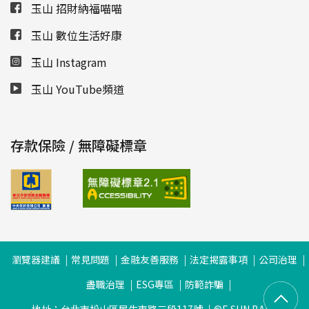
玉山 招財納福喵喵
玉山 數位生活好康
玉山 Instagram
玉山 YouTube頻道
存款保險 / 無障礙標章
瀏覽器建議
常見問題
金融友善服務
法定揭露事項
公司治理
盡職治理
ESG專區
防範詐騙