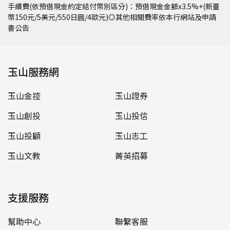
手續費(依預借現金約定結付幣別區分)：預借現金金額x3.5%+(新臺
幣150元/5美元/550日圓/4歐元)◎其他相關費率依本行網站及申請
書公告
玉山服務網
玉山金控
玉山證券
玉山創投
玉山投信
玉山投顧
玉山志工
玉山文教
菁英招募
支援服務
幫助中心
聯繫客服