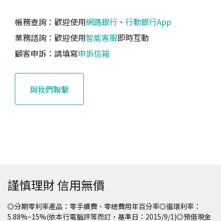
帳務查詢：歡迎使用
網路銀行
、
行動銀行App
業務諮詢：歡迎使用
智能客服
即時互動
顧客申訴：請填寫
申訴信箱
與我們聯繫
謹慎理財 信用無價
◎分期零利率產品：零手續費、零總費用年百分率◎循環利率：
5.88%~15%(依本行電腦評等而訂，基準日：2015/9/1)◎預借現金