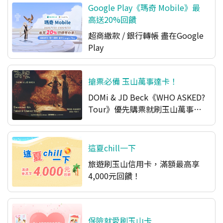
Google Play《瑪奇 Mobile》最
高送20%回饋
超商繳款 / 銀行轉帳 盡在Google
Play​
搶票必備 玉山萬事達卡！
DOMi & JD Beck《WHO ASKED?
Tour》優先購票就刷玉山萬事達
卡
這夏chill一下
旅遊刷玉山信用卡，滿額最高享
4,000元回饋！
保險就愛刷玉山卡