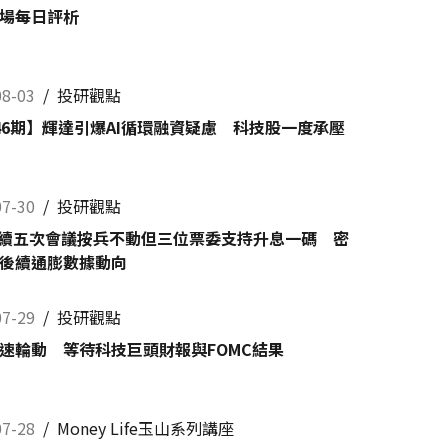
場每日評析
08-03
/
投研觀點
46期】輝達引爆AI循環融資疑慮 科技股一度承壓
07-30
/
投研觀點
連續五次會議按兵不動但三位票委支持升息一碼 密
後續通膨數據動向
07-29
/
投研觀點
速輪動 等待科技巨頭財報與FOMC結果
07-28
/
Money Life玉山系列講座