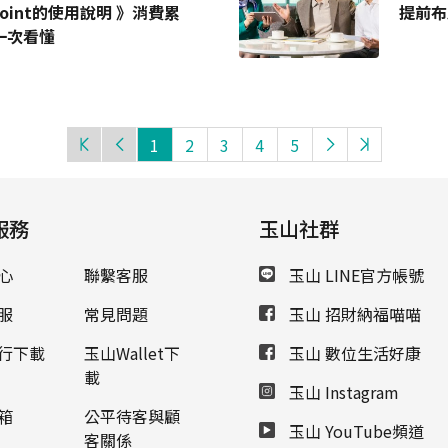
oint的使用說明 》消費累
提前布
一次看懂
1
2
3
4
5
服務
玉山社群
心
聯繫客服
玉山 LINE官方帳號
服
常見問題
玉山 招財納福喵喵
行下載
玉山Wallet下
玉山 數位生活好康
載
玉山 Instagram
箱
公平待客與顧
玉山 YouTube頻道
客關係