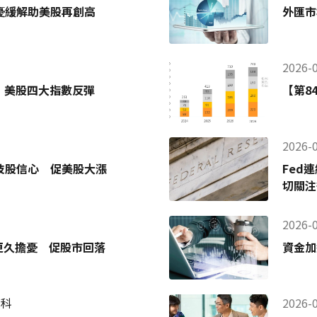
憂緩解助美股再創高
外匯市
2026-
 美股四大指數反彈
【第8
2026-
技股信心 促美股大漲
Fed
切關注
2026-
更久擔憂 促股市回落
資金加
百科
2026-