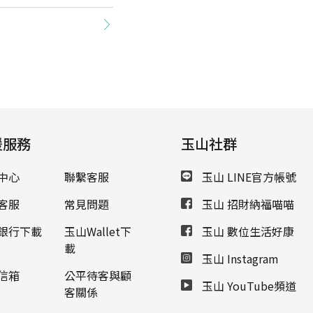
援服務
玉山社群
中心
聯繫客服
玉山 LINE官方帳號
客服
常見問題
玉山 招財納福喵喵
銀行下載
玉山Wallet下
玉山 數位生活好康
載
玉山 Instagram
信箱
公平待客與顧
玉山 YouTube頻道
客關係