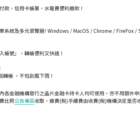
付款，信用卡帳單，水電費便利繳款 !
多元瀏覽器! Windows / MacOS / Chrome / FireFox / Sa
入帳號」，轉帳便利又快速 !
休
輕鬆轉帳 ，不怕刮風下雨 !
內各金融機構發行之晶片金融卡持卡人均可使用，亦不用額外申
費比照
公告專區
收取，繳費(稅)手續費由收費(稅)機構決定是