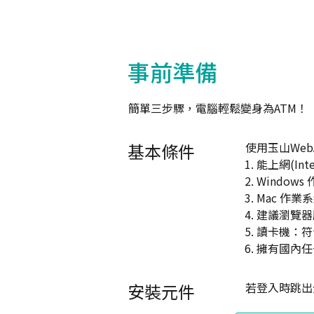
事前準備
簡單三步驟，電腦輕鬆變身為ATM！
基本條件
使用玉山We
能上網(Int
Window
Mac 作業
建議瀏覽器版本： 
讀卡機：符合
擁有國內任
安裝元件
若登入時跳出