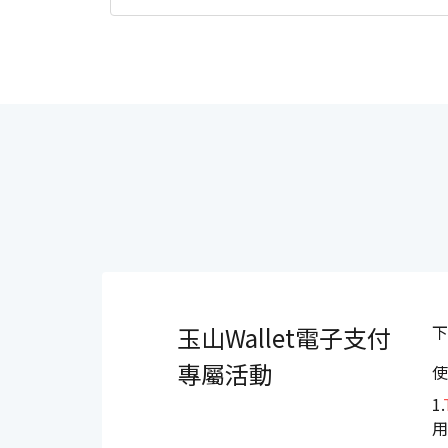
玉山Wallet電子支付
下
專屬活動
使
1.
用