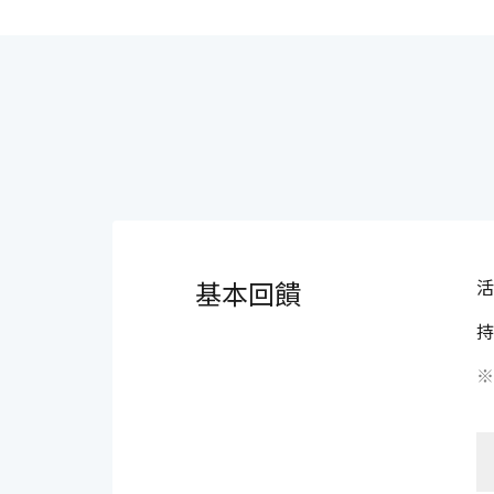
基本回饋
活
持
※