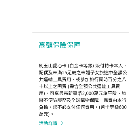
高額保險保障
刷玉山愛心卡 (白金卡等級) 簽付持卡本人、
配偶及未滿25足歲之未婚子女旅途中全額公
共運輸工具費用，或參加旅行團時百分之八
十以上之團費 (需含全額公共運輸工具費
用)，可享最高新臺幣2,000萬元旅平險、旅
遊不便險服務及全球購物保障，保費由本行
負擔，您不必支付任何費用。(普卡等級600
萬元)。
保費由本行負擔，您不必支付任何費用！
活動詳情