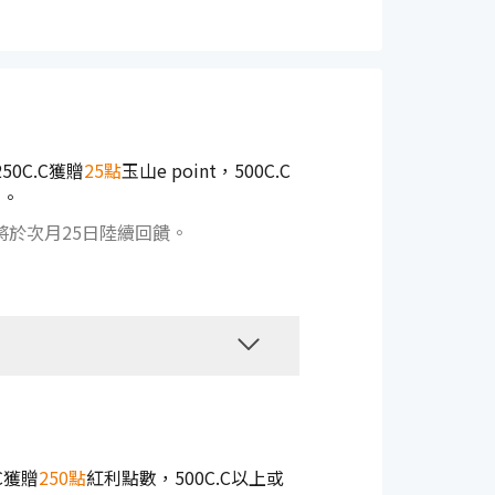
0C.C獲贈
25點
玉山e point，500C.C
)。
數將於次月25日陸續回饋。
C獲贈
250點
紅利點數，500C.C以上或