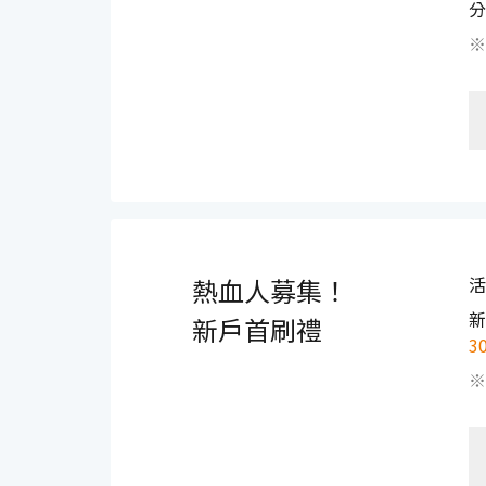
分
※
熱血人募集！
活
新
新戶首刷禮
3
※