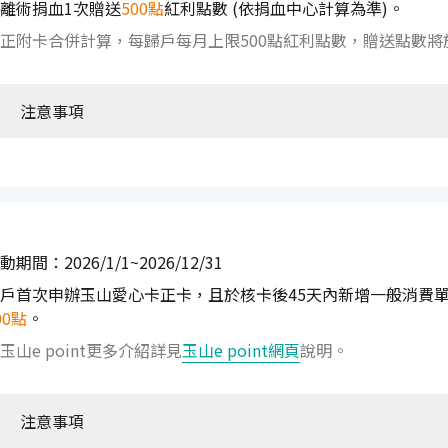
離術捐血1次贈送
500點
紅利點數 (依捐血中心計算為準)。
正附卡合併計算，每歸戶每月上限500點紅利點數，贈送點數將
注意事項
動期間：2026/1/1~2026/12/31
戶首次申辦玉山愛心卡正卡，且於核卡後45天內新增一般消費單筆滿 
00點
。
玉山e point更多介紹詳見
玉山e point網頁
說明。
注意事項