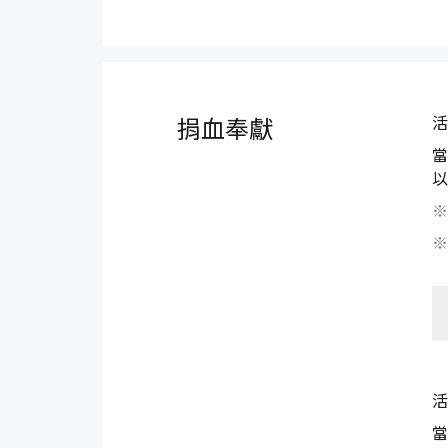
捐血奉獻
活
當
以
※
※
活
當