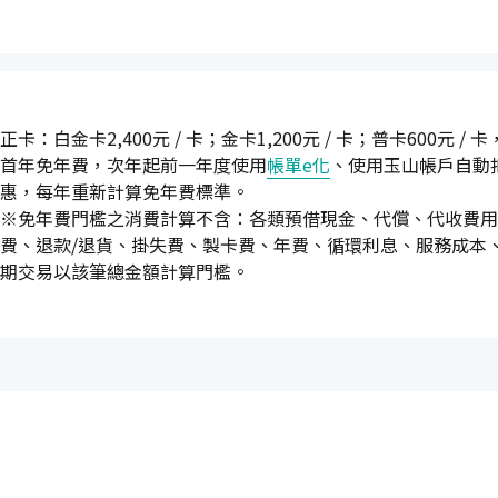
正卡：白金卡2,400元 / 卡；金卡1,200元 / 卡；普卡600元 /
首年免年費，次年起前一年度使用
帳單e化
、使用玉山帳戶自動
惠，每年重新計算免年費標準。
※免年費門檻之消費計算不含：各類預借現金、代償、代收費用
費、退款/退貨、掛失費、製卡費、年費、循環利息、服務成本
期交易以該筆總金額計算門檻。