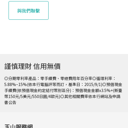
與我們聯繫
謹慎理財 信用無價
◎分期零利率產品：零手續費、零總費用年百分率◎循環利率：
5.88%~15%(依本行電腦評等而訂，基準日：2015/9/1)◎預借現金
手續費(依預借現金約定結付幣別區分)：預借現金金額x3.5%+(新臺
幣150元/5美元/550日圓/4歐元)◎其他相關費率依本行網站及申請
書公告
玉山服務網