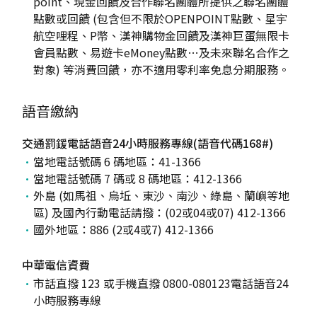
point、現金回饋及合作聯名團體所提供之聯名團體
點數或回饋 (包含但不限於OPENPOINT點數、星宇
航空哩程、P幣、漢神購物金回饋及漢神巨蛋無限卡
會員點數、易遊卡eMoney點數…及未來聯名合作之
對象) 等消費回饋，亦不適用零利率免息分期服務。
語音繳納
交通罰鍰電話語音24小時服務專線(語音代碼168#)
當地電話號碼 6 碼地區：41-1366
當地電話號碼 7 碼或 8 碼地區：412-1366
外島 (如馬祖、烏坵、東沙、南沙、綠島、蘭嶼等地
區) 及國內行動電話請撥：(02或04或07) 412-1366
國外地區：886 (2或4或7) 412-1366
中華電信資費
市話直撥 123 或手機直撥 0800-080123電話語音24
小時服務專線