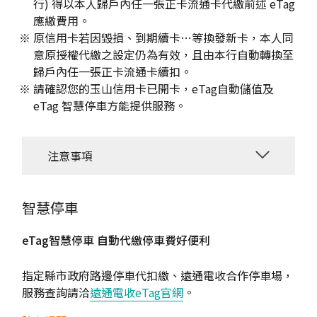
行) 得以本人歸戶內任一張正卡流通卡代繳前述 eTag
應繳費用。
原信用卡若因毀損、到期續卡…等換發新卡，本人同
意原授權代繳之設定仍為有效，且由本行自動轉換至
歸戶內任一張正卡流通卡續扣。
請確認您的玉山信用卡已開卡，eTag自動儲值及
eTag 智慧停車方能提供服務。
注意事項
智慧停車
eTag智慧停車 自動代繳停車費好便利
指定縣市政府路邊停車代扣繳、遠通電收合作停車場，
服務查詢請洽
遠通電收eTag官網
。