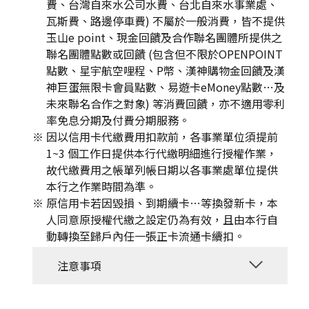
費、台灣自來水公司水費、台北自來水事業處、
瓦斯費、路邊停車費) 不屬於一般消費，皆不提供
玉山e point、現金回饋及合作聯名團體所提供之
聯名團體點數或回饋 (包含但不限於OPENPOINT
點數、星宇航空哩程、P幣、漢神購物金回饋及漢
神巨蛋無限卡會員點數、易遊卡eMoney點數…及
未來聯名合作之對象) 等消費回饋，亦不適用零利
率免息分期及付費分期服務。
因以信用卡代繳費用扣款前，各事業單位須提前
1~3 個工作日提供本行代繳明細進行授權作業，
故代繳費用之帳單列帳日期以各事業處單位提供
本行之作業時間為準。
原信用卡若因毀損、到期續卡…等換發新卡，本
人同意原授權代繳之設定仍為有效，且由本行自
動轉換至歸戶內任一張正卡流通卡續扣。
注意事項