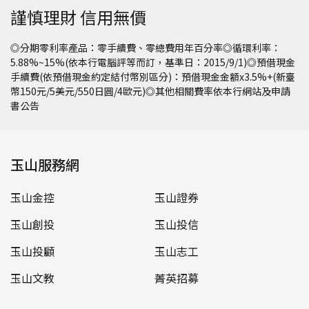
謹慎理財 信用無價
◎分期零利率產品：零手續費、零總費用年百分率◎循環利率：
5.88%~15%(依本行電腦評等而訂，基準日：2015/9/1)◎預借現金
手續費(依預借現金約定結付幣別區分)：預借現金金額x3.5%+(新臺
幣150元/5美元/550日圓/4歐元)◎其他相關費率依本行網站及申請
書公告
玉山服務網
玉山金控
玉山證券
玉山創投
玉山投信
玉山投顧
玉山志工
玉山文教
菁英招募