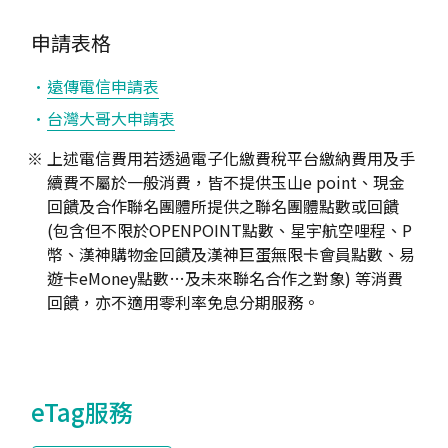
申請表格
遠傳電信申請表
台灣大哥大申請表
上述電信費用若透過電子化繳費稅平台繳納費用及手
續費不屬於一般消費，皆不提供玉山e point、現金
回饋及合作聯名團體所提供之聯名團體點數或回饋
(包含但不限於OPENPOINT點數、星宇航空哩程、P
幣、漢神購物金回饋及漢神巨蛋無限卡會員點數、易
遊卡eMoney點數…及未來聯名合作之對象) 等消費
回饋，亦不適用零利率免息分期服務。
eTag服務