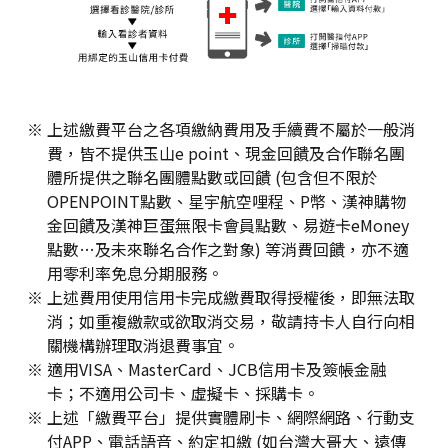
上述繳費平台之各項繳納費用及手續費不屬於一般消
費，皆不提供玉山e point、現金回饋及合作聯名團
體所提供之聯名團體點數或回饋 (包含但不限於
OPENPOINT點數、星宇航空哩程、P幣、漢神購物
金回饋及漢神巨蛋無限卡會員點數、易遊卡eMoney
點數…及未來聯名合作之對象) 等消費回饋，亦不適
用零利率免息分期服務。
上述費用使用信用卡完成繳費取得授權後，即無法取
消；如重複繳款或欲取消交易，敬請持卡人自行向相
關機構辦理取消退費事宜。
適用VISA、MasterCard、JCB信用卡及簽帳金融
卡；不適用公司卡、虛擬卡、採購卡。
上述「繳費平台」提供實體刷卡、網際網路、行動支
付APP、電話語音、約定扣繳 (如台灣大哥大、遠傳