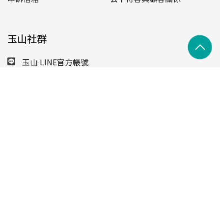
玉山社群
玉山 LINE官方帳號
玉山 招財納福喵喵
玉山 數位生活好康
玉山 Instagram
玉山 YouTube頻道
存款保險 / 無障礙標章