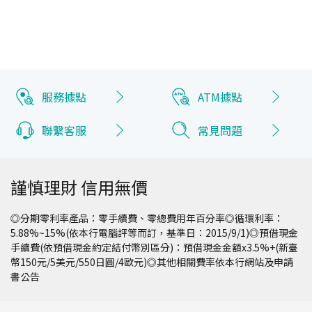
服務據點
ATM據點
聯繫客服
常見問題
謹慎理財 信用無價
◎分期零利率產品：零手續費、零總費用年百分率◎循環利率：
5.88%~15%(依本行電腦評等而訂，基準日：2015/9/1)◎預借現金
手續費(依預借現金約定結付幣別區分)：預借現金金額x3.5%+(新臺
幣150元/5美元/550日圓/4歐元)◎其他相關費率依本行網站及申請
書公告