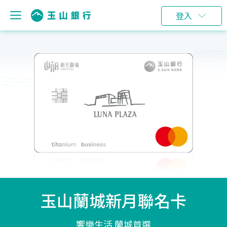
登入
玉山蘭城新月聯名卡
饗樂生活 蘭城首選