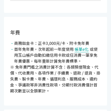
年費
商務鈦金卡：正卡3,000元/卡、附卡免年費
首年免年費，次年起前一年度使用
帳單e化
或使
用玉山帳戶自動扣繳信用卡款或任消費一筆享免
年費優惠，每年重新計算免年費標準。
※ 免年費門檻之消費計算不含：各類預借現金、代
償、代收費用、各項作業 / 手續費、退款 / 退貨、掛
失費、製卡費、年費、循環利息、服務成本、違約
金、爭議款等非消費性款項，分期付款消費僅計首
期次數並以全額累計。