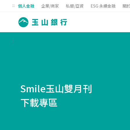
:::
個人金融
企業/商家
私銀/亞資
ESG 永續金融
關
:::
Smile玉山雙月刊
下載專區