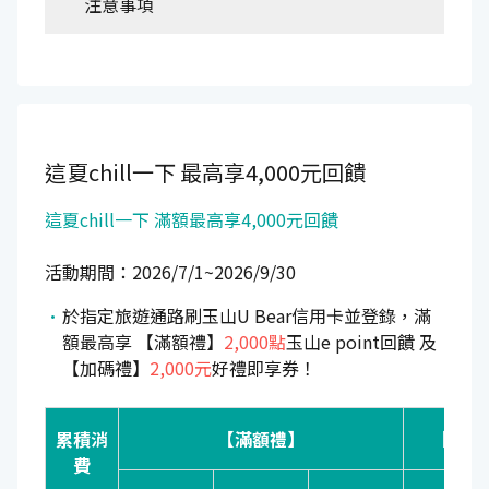
注意事項
這夏chill一下
最高享4,000元回饋
這夏chill一下 滿額最高享4,000元回饋
活動期間：2026/7/1~2026/9/30
於指定旅遊通路刷玉山U Bear信用卡並登錄，滿
額最高享 【滿額禮】
2,000點
玉山e point回饋 及
【加碼禮】
2,000元
好禮即享券！
累積消
【滿額禮】
【加碼
費