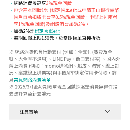
網路消費最高享
3%現金回饋
包含基本回饋1% (綁定帳單e化或申請玉山銀行臺幣
帳戶自動扣繳卡費享0.5%現金回饋，申辦上述兩者
享1%現金回饋)及網路消費加碼2%。
加碼2%需
綁定帳單e化
每期回饋上限150元，於當期帳單直接折抵
※ 網路消費包含行動支付 (例如：全支付(繳費及全
聯、大全聯不適用)、LINE Pay、街口支付等) 、國內外
線上消費 (例如：momo購物網、蝦皮、淘寶、線上訂
房、高鐵線上購票等)與手機APP綁定信用卡付款，詳
見
常見網路消費清單
※ 2025/3/1起每期帳單現金回饋採逐筆消費無條件捨
去法計算至新臺幣元
注意事項