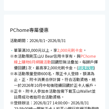
PChome專屬優惠
活動期間：2026/8/1~2026/8/31
單筆滿30,000元以上，享
2,000元刷卡金
。
※本活動限刷玉山U Bear信用卡享有，與
PChome
線上購物8月網購活動
回饋恕無法疊加，每歸戶擇
優回饋1次，最高享2,000元刷卡金。(
詳見說明
)
※本活動限量登錄600名，限正卡人登錄，額滿為
止，正、附卡消費合併計算。符合活動資格，統
一於2026年10月中旬後陸續回饋於正卡人帳戶。
※正卡、附卡人參加本活動皆需下載玉山Wallet並
註冊成功者始符合活動資格。
※登錄辦法：2026/8/27 14:00:00~ 2026/8/31
23:59:00統一開放正卡人於玉山銀行官網活動登錄