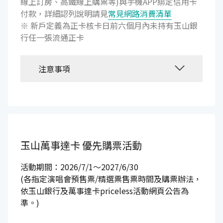
線上訂房、高鐵線上購票等)與手機APP綁定信用卡
付款，詳細認列說明請見
常見網路消費清單
※ 新戶定義為正卡核卡日前六個月內未持有玉山銀
行任一張流通正卡
注意事項
玉山萬事達卡
優先購票活動
活動期間：2026/7/1～2027/6/30
(各指定演唱會預售票/精選票售票時間及購票辦法，
依玉山銀行及萬事達卡priceless活動網頁公告為
準。)