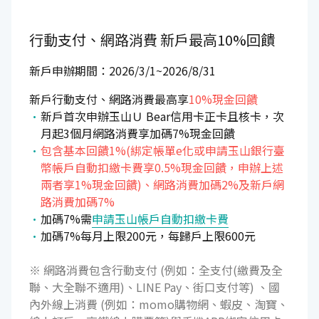
行動支付、網路消費
新戶最高10%回饋
新戶申辦期間：2026/3/1~2026/8/31
新戶行動支付、網路消費最高享
10%現金回饋
新戶首次申辦玉山Ｕ Bear信用卡正卡且核卡，次
月起3個月網路消費享加碼7%現金回饋
包含基本回饋1%(綁定帳單e化或申請玉山銀行臺
幣帳戶自動扣繳卡費享0.5%現金回饋，申辦上述
兩者享1%現金回饋)、網路消費加碼2%及新戶網
路消費加碼7%
加碼7%需
申請玉山帳戶自動扣繳卡費
加碼7%每月上限200元，每歸戶上限600元
※ 網路消費包含行動支付 (例如：全支付(繳費及全
聯、大全聯不適用)、LINE Pay、街口支付等) 、國
內外線上消費 (例如：momo購物網、蝦皮、淘寶、