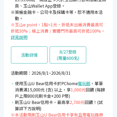
頁、玉山Wallet App登錄。
※簽帳金融卡、公司卡及採購卡等，恕不適用本活
動。
※玉山e point，1點=1元。折抵未出帳消費最高可
折抵30%；線上消費 / 實體門市最高可折抵100%。
詳見說明
8/27登錄
活動詳情
(限量600名)
活動期間：2026/8/1~2026/8/31
使用玉山U Bear信用卡於PChome
電玩館
，單筆
消費滿15,000元 (含) 以上，享
1,000元
回饋 (每歸
戶上限800元刷卡金+200 P幣)
刷玉山U Bear信用卡，最高享
2,700元
回饋！(試
算詳下方說明)
※本活動限刷玉山U Bear信用卡享有且限電玩娛樂