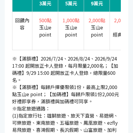
3萬元
5萬元
9萬元
20
回饋內
500點
1,000點
2,000點
2,000
容
玉山e
玉山e
玉山e
享
point
point
point
經典好禮
券
※【滿額禮】2026/7/24、2026/8/24、2026/9/24
17:00 起開放正卡人登錄，每月限量2,000名；【加
碼禮】9/29 15:00 起開放正卡人登錄，總限量600
名。
※【滿額禮】每歸戶擇優限領1份，最高上限2,000
點玉山e point；【加碼禮】每歸戶限領1份2,000元
好禮即享券，滿額禮與加碼禮可同享。
※指定旅遊通路：
(1)指定旅行社：雄獅旅遊、旅天下直營、易遊網、
可樂旅遊、東南旅遊、五福旅遊、鳳凰旅遊、ezfly
易飛旅遊、喜鴻假期、長汎假期、山富旅遊、加利