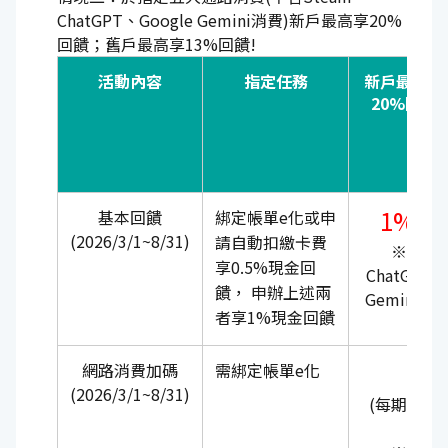
ChatGPT、Google Gemini消費)新戶最高享20%
回饋；舊戶最高享13%回饋!
活動內容
指定任務
新戶最高享
20%回饋
1%無
基本回饋
綁定帳單e化或申
(2026/3/1~8/31)
請自動扣繳卡費
※ Ste
享0.5%現金回
ChatGPT、
饋， 申辦上述兩
Gemini 
者享1%現金回饋
計
+2
網路消費加碼
需綁定帳單e化
(2026/3/1~8/31)
(每期回饋上
元)