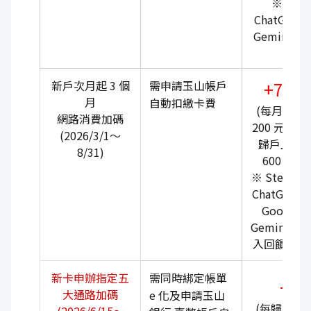
※ Ste
ChatGPT、
Gemini 
計
新戶次月起 3 個
需申請玉山帳戶
+7%
月
自動扣繳卡費
(每月上限
網路消費加碼
200 元， 每
(2026/3/1～
歸戶上限
8/31)
600 元)
※ Steam、
ChatGPT、
Google
Gemini不列
入回饋計算
新卡申辦指定五
需同時綁定帳單
+1
大通路加碼
e 化及申請玉山
(每歸戶上限 