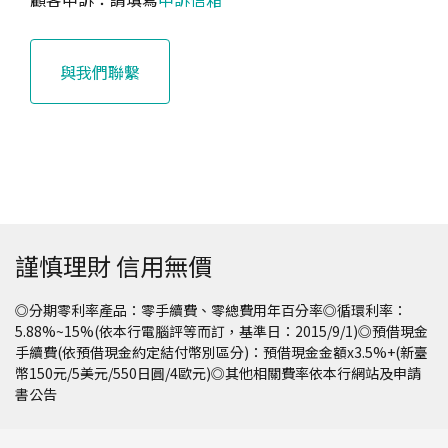
與我們聯繫
謹慎理財 信用無價
◎分期零利率產品：零手續費、零總費用年百分率◎循環利率：
5.88%~15%(依本行電腦評等而訂，基準日：2015/9/1)◎預借現金
手續費(依預借現金約定結付幣別區分)：預借現金金額x3.5%+(新臺
幣150元/5美元/550日圓/4歐元)◎其他相關費率依本行網站及申請
書公告