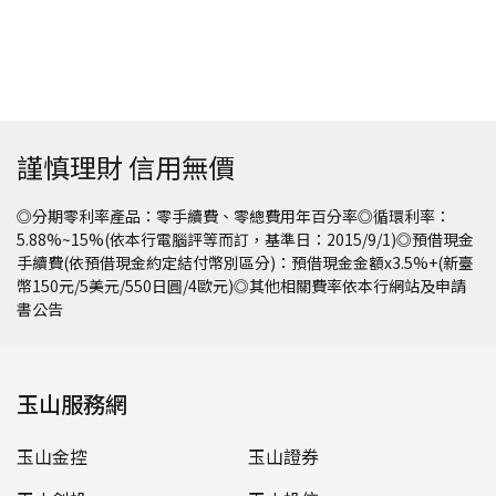
謹慎理財 信用無價
◎分期零利率產品：零手續費、零總費用年百分率◎循環利率：
5.88%~15%(依本行電腦評等而訂，基準日：2015/9/1)◎預借現金
手續費(依預借現金約定結付幣別區分)：預借現金金額x3.5%+(新臺
幣150元/5美元/550日圓/4歐元)◎其他相關費率依本行網站及申請
書公告
玉山服務網
玉山金控
玉山證券