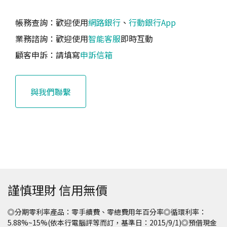
帳務查詢：歡迎使用
網路銀行
、
行動銀行App
業務諮詢：歡迎使用
智能客服
即時互動
顧客申訴：請填寫
申訴信箱
與我們聯繫
謹慎理財 信用無價
◎分期零利率產品：零手續費、零總費用年百分率◎循環利率：
5.88%~15%(依本行電腦評等而訂，基準日：2015/9/1)◎預借現金