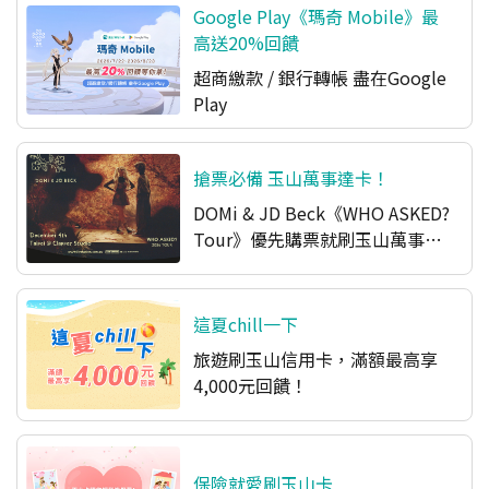
Google Play《瑪奇 Mobile》最
高送20%回饋
超商繳款 / 銀行轉帳 盡在Google
Play​
搶票必備 玉山萬事達卡！
DOMi & JD Beck《WHO ASKED?
Tour》優先購票就刷玉山萬事達
卡
這夏chill一下
旅遊刷玉山信用卡，滿額最高享
4,000元回饋！
保險就愛刷玉山卡