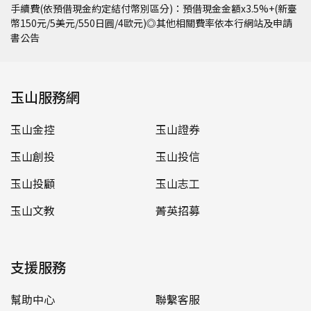
手續費(依預借現金約定結付幣別區分)：預借現金金額x3.5%+(新臺
幣150元/5美元/550日圓/4歐元)◎其他相關費率依本行網站及申請
書公告
玉山服務網
玉山金控
玉山證券
玉山創投
玉山投信
玉山投顧
玉山志工
玉山文教
菁英招募
支援服務
幫助中心
聯繫客服