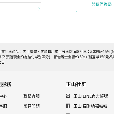
與我們聯繫
零利率產品：零手續費、零總費用年百分率◎循環利率：5.88%~15%(依
(依預借現金約定結付幣別區分)：預借現金金額x3.5%+(新臺幣150元/
公告
援服務
玉山社群
中心
聯繫客服
玉山 LINE官方帳號
客服
常見問題
玉山 招財納福喵喵