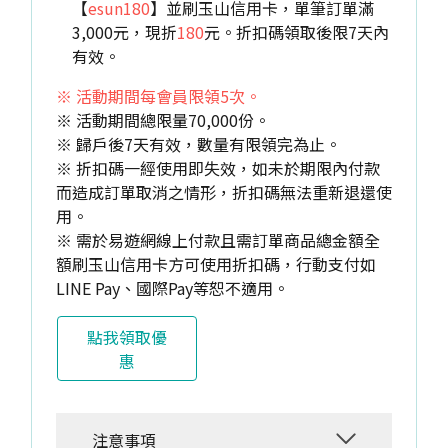
【
esun180
】並刷玉山信用卡，單筆訂單滿
3,000元，現折
180
元。折扣碼領取後限7天內
有效。
※ 活動期間每會員限領5次。
※ 活動期間總限量70,000份。
※ 歸戶後7天有效，數量有限領完為止。
※ 折扣碼一經使用即失效，如未於期限內付款
而造成訂單取消之情形，折扣碼無法重新退還使
用。
※ 需於易遊網線上付款且需訂單商品總金額全
額刷玉山信用卡方可使用折扣碼，行動支付如
LINE Pay、國際Pay等恕不適用。
點我領取優
惠
注意事項