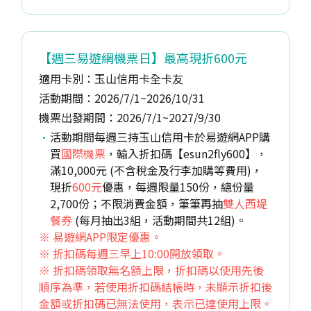
【週三易遊網機票日】最高現折600元
適用卡別：玉山信用卡全卡友
活動期間：2026/7/1~2026/10/31
機票出發期間：2026/7/1~2027/9/30
活動期間每週三持玉山信用卡於易遊網APP購
買
國際機票
，輸入折扣碼【esun2fly600】，
滿10,000元 (不含稅金及行李加購等費用)，
現折
600元
優惠，每週限量150份，總份量
2,700份；不限消費金額，筆筆再抽
雙人西堤
餐券
(每月抽出3組，活動期間共12組)。
※ 易遊網APP限定優惠。
※ 折扣碼每週三早上10:00開放領取。
※ 折扣碼領取無名額上限，折扣碼以使用先後
順序為準，若使用折扣碼結帳時，未顯示折扣後
金額或折扣碼已無法使用，表示已達使用上限。