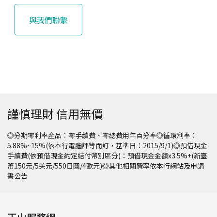
與我們聯繫
謹慎理財 信用無價
◎分期零利率產品：零手續費、零總費用年百分率◎循環利率：
5.88%~15%(依本行電腦評等而訂，基準日：2015/9/1)◎預借現金
手續費(依預借現金約定結付幣別區分)：預借現金金額x3.5%+(新臺
幣150元/5美元/550日圓/4歐元)◎其他相關費率依本行網站及申請
書公告