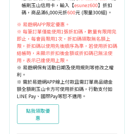
帳刷玉山信用卡，輸入【
esunez600
】折扣
碼，商品滿6,000元折
600
元 (限量300組)。
※ 易遊網APP限定優惠。
※ 每筆訂單僅能使用1張折扣碼，數量有限用完
即止，每會員限用1次，折扣碼領取無名額上
限，折扣碼以使用先後順序為準，若使用折扣碼
結帳時，未顯示折扣後金額或折扣碼已無法使
用，表示已達使用上限。
※ 易遊網保有活動日期及使用規則等修改之權
利。
※ 需於易遊網APP線上付款且需訂單商品總金
額全額刷玉山卡方可使用折扣碼，行動支付如
LINE Pay、國際Pay等恕不適用。
點我領取優
惠