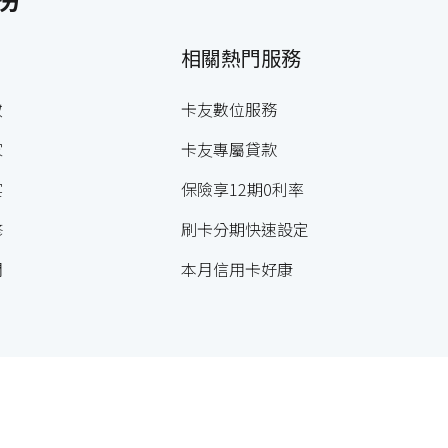
相關熱門服務
妝
卡友數位服務
家
卡友專屬貸款
宴
保險享12期0利率
修
刷卡分期快速設定
閒
本月信用卡好康