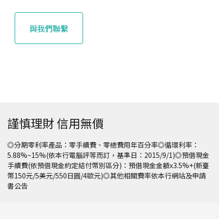
與我們聯繫
謹慎理財 信用無價
◎分期零利率產品：零手續費、零總費用年百分率◎循環利率：
5.88%~15%(依本行電腦評等而訂，基準日：2015/9/1)◎預借現金
手續費(依預借現金約定結付幣別區分)：預借現金金額x3.5%+(新臺
幣150元/5美元/550日圓/4歐元)◎其他相關費率依本行網站及申請
書公告