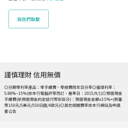
與我們聯繫
謹慎理財 信用無價
◎分期零利率產品：零手續費、零總費用年百分率◎循環利率：
5.88%~15%(依本行電腦評等而訂，基準日：2015/9/1)◎預借現金
手續費(依預借現金約定結付幣別區分)：預借現金金額x3.5%+(新臺
幣150元/5美元/550日圓/4歐元)◎其他相關費率依本行網站及申請
書公告