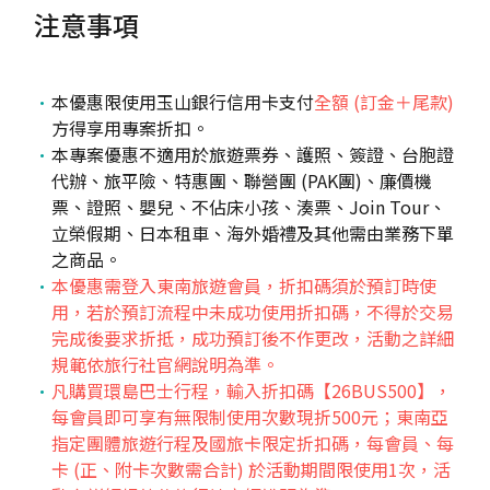
注意事項
本優惠限使用玉山銀行信用卡支付
全額 (訂金＋尾款)
方得享用專案折扣。
本專案優惠不適用於旅遊票券、護照、簽證、台胞證
代辦、旅平險、特惠團、聯營團 (PAK團)、廉價機
票、證照、嬰兒、不佔床小孩、湊票、Join Tour、
立榮假期、日本租車、海外婚禮及其他需由業務下單
之商品。
本優惠需登入東南旅遊會員，折扣碼須於預訂時使
用，若於預訂流程中未成功使用折扣碼，不得於交易
完成後要求折抵，成功預訂後不作更改，活動之詳細
規範依旅行社官網說明為準。
凡購買環島巴士行程，輸入折扣碼【26BUS500】，
每會員即可享有無限制使用次數現折500元；東南亞
指定團體旅遊行程及國旅卡限定折扣碼，每會員、每
卡 (正、附卡次數需合計) 於活動期間限使用1次，活