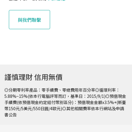
與我們聯繫
謹慎理財 信用無價
◎分期零利率產品：零手續費、零總費用年百分率◎循環利率：
5.88%~15%(依本行電腦評等而訂，基準日：2015/9/1)◎預借現金
手續費(依預借現金約定結付幣別區分)：預借現金金額x3.5%+(新臺
幣150元/5美元/550日圓/4歐元)◎其他相關費率依本行網站及申請
書公告