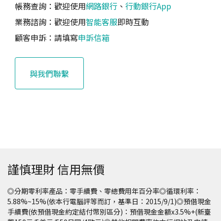
帳務查詢：歡迎使用
網路銀行
、
行動銀行App
業務諮詢：歡迎使用
智能客服
即時互動
顧客申訴：請填寫
申訴信箱
與我們聯繫
謹慎理財 信用無價
◎分期零利率產品：零手續費、零總費用年百分率◎循環利率：
5.88%~15%(依本行電腦評等而訂，基準日：2015/9/1)◎預借現金
手續費(依預借現金約定結付幣別區分)：預借現金金額x3.5%+(新臺