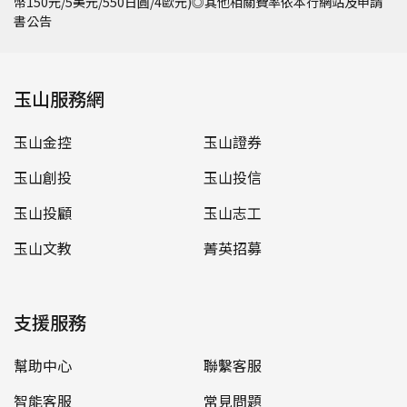
幣150元/5美元/550日圓/4歐元)◎其他相關費率依本行網站及申請
書公告
玉山服務網
玉山金控
玉山證券
玉山創投
玉山投信
玉山投顧
玉山志工
玉山文教
菁英招募
支援服務
幫助中心
聯繫客服
智能客服
常見問題