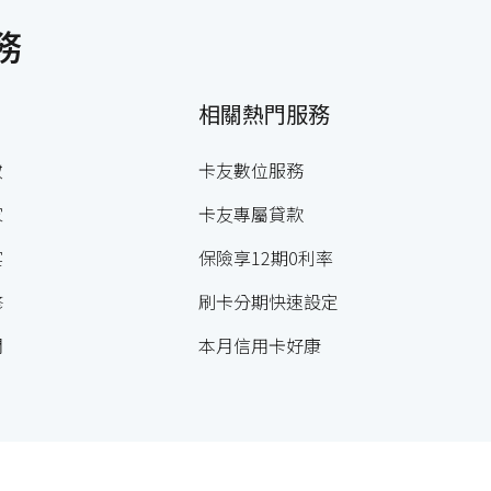
務
相關熱門服務
妝
卡友數位服務
家
卡友專屬貸款
宴
保險享12期0利率
修
刷卡分期快速設定
閒
本月信用卡好康