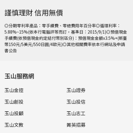
謹慎理財 信用無價
◎分期零利率產品：零手續費、零總費用年百分率◎循環利率：
5.88%~15%(依本行電腦評等而訂，基準日：2015/9/1)◎預借現金
手續費(依預借現金約定結付幣別區分)：預借現金金額x3.5%+(新臺
幣150元/5美元/550日圓/4歐元)◎其他相關費率依本行網站及申請
書公告
玉山服務網
玉山金控
玉山證券
玉山創投
玉山投信
玉山投顧
玉山志工
玉山文教
菁英招募