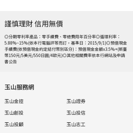
謹慎理財 信用無價
◎分期零利率產品：零手續費、零總費用年百分率◎循環利率：
5.88%~15%(依本行電腦評等而訂，基準日：2015/9/1)◎預借現金
手續費(依預借現金約定結付幣別區分)：預借現金金額x3.5%+(新臺
幣150元/5美元/550日圓/4歐元)◎其他相關費率依本行網站及申請
書公告
玉山服務網
玉山金控
玉山證券
玉山創投
玉山投信
玉山投顧
玉山志工