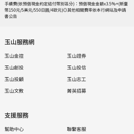
手續費(依預借現金約定結付幣別區分)：預借現金金額x3.5%+(新臺
幣150元/5美元/550日圓/4歐元)◎其他相關費率依本行網站及申請
書公告
玉山服務網
玉山金控
玉山證券
玉山創投
玉山投信
玉山投顧
玉山志工
玉山文教
菁英招募
支援服務
幫助中心
聯繫客服