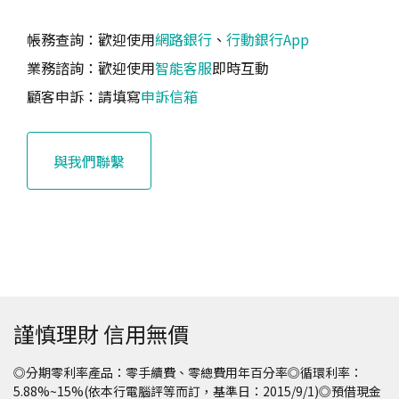
帳務查詢：歡迎使用
網路銀行
、
行動銀行App
業務諮詢：歡迎使用
智能客服
即時互動
顧客申訴：請填寫
申訴信箱
與我們聯繫
謹慎理財 信用無價
◎分期零利率產品：零手續費、零總費用年百分率◎循環利率：
5.88%~15%(依本行電腦評等而訂，基準日：2015/9/1)◎預借現金