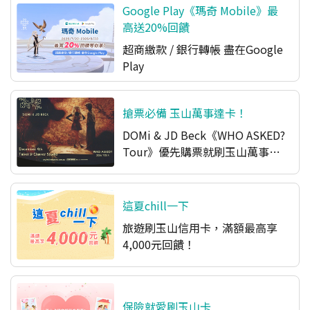
Google Play《瑪奇 Mobile》最
高送20%回饋
超商繳款 / 銀行轉帳 盡在Google
Play​
搶票必備 玉山萬事達卡！
DOMi & JD Beck《WHO ASKED?
Tour》優先購票就刷玉山萬事達
卡
這夏chill一下
旅遊刷玉山信用卡，滿額最高享
4,000元回饋！
保險就愛刷玉山卡