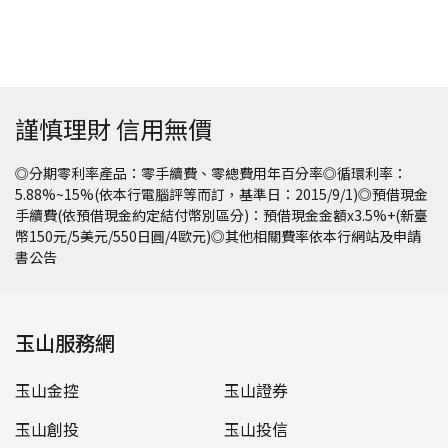
謹慎理財 信用無價
◎分期零利率產品：零手續費、零總費用年百分率◎循環利率：
5.88%~15%(依本行電腦評等而訂，基準日：2015/9/1)◎預借現金
手續費(依預借現金約定結付幣別區分)：預借現金金額x3.5%+(新臺
幣150元/5美元/550日圓/4歐元)◎其他相關費率依本行網站及申請
書公告
玉山服務網
玉山金控
玉山證券
玉山創投
玉山投信