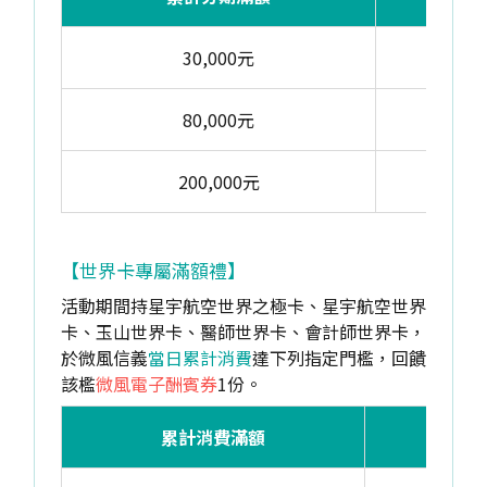
30,000元
50
80,000元
1,40
200,000元
3,50
【世界卡專屬滿額禮】
活動期間持星宇航空世界之極卡、星宇航空世界
卡、玉山世界卡、醫師世界卡、會計師世界卡，
於微風信義
當日累計消費
達下列指定門檻，回饋
該檻
微風電子酬賓券
1份。
累計消費滿額
回