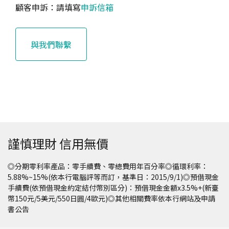
顧客申訴：請填寫
申訴信箱
與我們聯繫
謹慎理財 信用無價
◎分期零利率產品：零手續費、零總費用年百分率◎循環利率：
5.88%~15%(依本行電腦評等而訂，基準日：2015/9/1)◎預借現金
手續費(依預借現金約定結付幣別區分)：預借現金金額x3.5%+(新臺
幣150元/5美元/550日圓/4歐元)◎其他相關費率依本行網站及申請
書公告