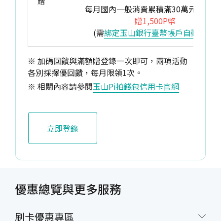
贈
每月國內一般消費累積滿30萬元(含)以
贈1,500P幣
(需
綁定玉山銀行臺幣帳戶自動扣繳
)
※ 加碼回饋與滿額贈登錄一次即可，兩項活動
各別採擇優回饋，每月限領1次。
※ 相關內容請參閱
玉山Pi拍錢包信用卡官網
立即登錄
優惠總覽與更多服務
刷卡優惠專區