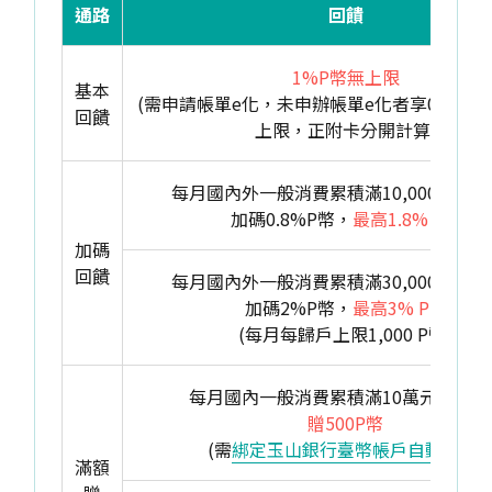
通路
回饋
1%P幣無上限
基本
(需申請帳單e化，未申辦帳單e化者享0.3% 
回饋
上限，正附卡分開計算)
每月國內外一般消費累積滿10,000~29,9
加碼0.8%P幣，
最高1.8% P幣
加碼
回饋
每月國內外一般消費累積滿30,000元(含)
加碼2%P幣，
最高3% P幣
(每月每歸戶上限1,000 P幣)
每月國內一般消費累積滿10萬元(含)以
贈500P幣
(需
綁定玉山銀行臺幣帳戶自動扣繳
)
滿額