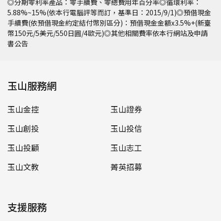
◎分期零利率產品：零手續費、零總費用年百分率◎循環利率：
5.88%~15%(依本行電腦評等而訂，基準日：2015/9/1)◎預借現金
手續費(依預借現金約定結付幣別區分)：預借現金金額x3.5%+(新臺
幣150元/5美元/550日圓/4歐元)◎其他相關費率依本行網站及申請
書公告
玉山服務網
玉山金控
玉山證券
玉山創投
玉山投信
玉山投顧
玉山志工
玉山文教
菁英招募
支援服務