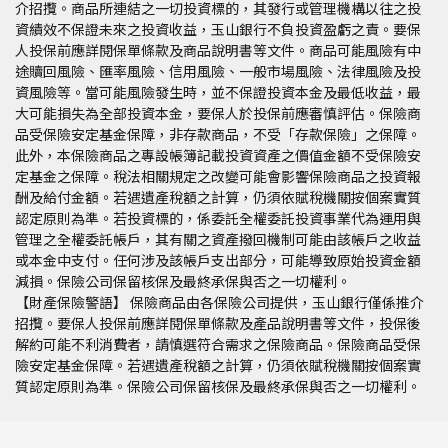
介招攬。商品所連結之一切投資標的，其發行或管理機構以往之投
資績效不保證未來之投資收益，玉山銀行不負投資盈虧之責。要保
人投保前應詳閱保單條款及商品說明書等文件。商品可能風險有中
途贖回風險、匯率風險、信用風險、一般市場風險、法律風險及投
資風險等。當可能風險發生時，並不保證投資本金及最低收益，最
大可能損失為全部投資本金，要保人於投保前應審慎評估。保險商
品受保險安定基金保障，非存款商品，不受「存款保險」之保障。
此外，本保險商品之專設帳簿記載投資資產之價值金額不受保險安
定基金之保障。稅法相關規定之改變可能會影響保險商品之投資報
酬及給付金額。若遇遺產稅額之計算，仍須依賦稅機關按個案實質
認定原則為準。若投資標的，係委託全權委託投資事業代為運用與
管理之全權委託帳戶，其有關之資產撥回機制可能由該帳戶之收益
或本金中支付。任何涉及該帳戶支出部分，可能導致原始投資金額
減損。保險公司保留核保及最終承保與否之一切權利。
【財產保險警語】 保險商品由各保險公司提供，玉山銀行僅係推介
招攬。要保人投保前應詳閱保單條款及產品說明書等文件，投保後
解約可能不利消費者，請慎選符合需求之保險商品。保險商品受保
險安定基金保障。若遇遺產稅額之計算，仍須依賦稅機關按個案實
質認定原則為準。保險公司保留核保及最終承保與否之一切權利。