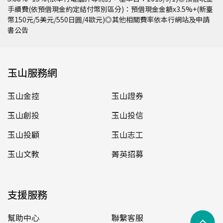
手續費(依預借現金約定結付幣別區分)：預借現金金額x3.5%+(新臺
幣150元/5美元/550日圓/4歐元)◎其他相關費率依本行網站及申請
書公告
玉山服務網
玉山金控
玉山證券
玉山創投
玉山投信
玉山投顧
玉山志工
玉山文教
菁英招募
支援服務
幫助中心
聯繫客服