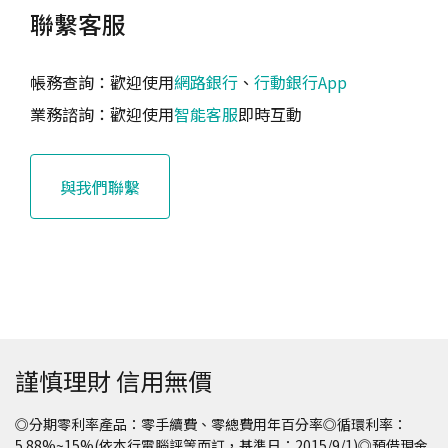
聯繫客服
帳務查詢：歡迎使用
網路銀行
、
行動銀行App
業務諮詢：歡迎使用
智能客服
即時互動
與我們聯繫
謹慎理財 信用無價
◎分期零利率產品：零手續費、零總費用年百分率◎循環利率：
5.88%~15%(依本行電腦評等而訂，基準日：2015/9/1)◎預借現金