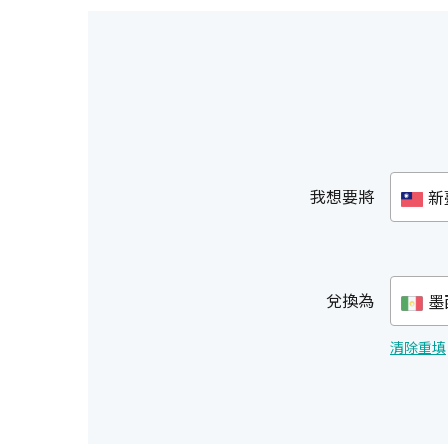
我想要將
新
兌換為
墨
清除重填