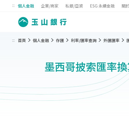
:::
個人金融
企業/商家
私銀/亞資
ESG 永續金融
關
:::
首頁
個人金融
存匯
利率/匯率查詢
外匯匯率
墨西哥披索匯率換