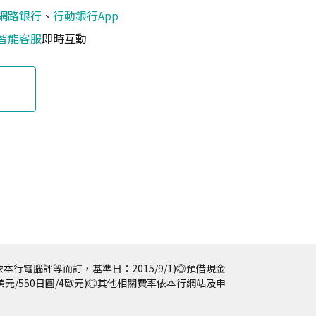
網路銀行
、
行動銀行App
智能客服
即時互動
本行電腦評等而訂，基準日：2015/9/1)◎預借現金
5美元/550日圓/4歐元)◎其他相關費率依本行網站及申