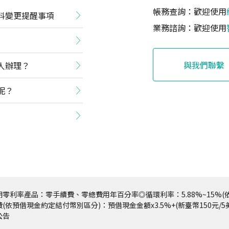
帳務查詢：歡迎使用
料變更提醒事項
業務諮詢：歡迎使用
與我們聯繫
人辦理？
呢？
零利率產品：零手續費、零總費用年百分率◎循環利率：5.88%~15%(依
(依預借現金約定結付幣別區分)：預借現金金額x3.5%+(新臺幣150元/
公告