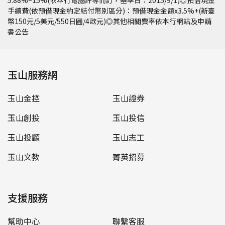
5.88%~15%(依本行電腦評等而訂，基準日：2015/9/1)◎預借現金
手續費(依預借現金約定結付幣別區分)：預借現金金額x3.5%+(新臺
幣150元/5美元/550日圓/4歐元)◎其他相關費率依本行網站及申請
書公告
玉山服務網
玉山金控
玉山證券
玉山創投
玉山投信
玉山投顧
玉山志工
玉山文教
菁英招募
支援服務
幫助中心
聯繫客服