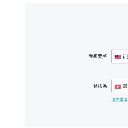
我想要將
新
兌換為
瑞
清除重填