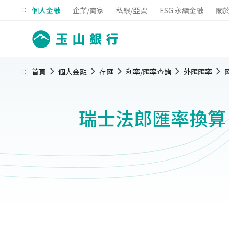
:::
個人金融
企業/商家
私銀/亞資
ESG 永續金融
關
:::
首頁
個人金融
存匯
利率/匯率查詢
外匯匯率
瑞士法郎匯率換算