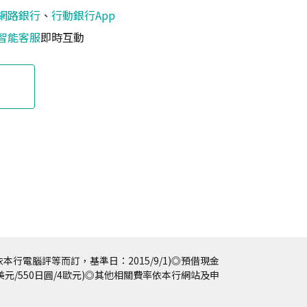
網路銀行
、
行動銀行App
智能客服
即時互動
本行電腦評等而訂，基準日：2015/9/1)◎預借現金
5美元/550日圓/4歐元)◎其他相關費率依本行網站及申