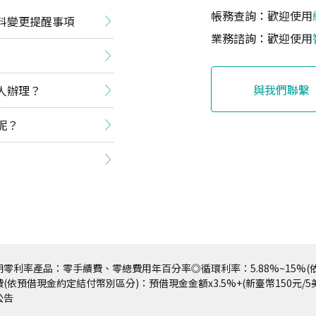
帳務查詢：歡迎使用
料變更提醒事項
業務諮詢：歡迎使用
與我們聯繫
人辦理？
呢？
零利率產品：零手續費、零總費用年百分率◎循環利率：5.88%~15%(依
(依預借現金約定結付幣別區分)：預借現金金額x3.5%+(新臺幣150元/
公告