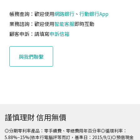
帳務查詢：歡迎使用
網路銀行
、
行動銀行App
業務諮詢：歡迎使用
智能客服
即時互動
顧客申訴：請填寫
申訴信箱
與我們聯繫
謹慎理財 信用無價
◎分期零利率產品：零手續費、零總費用年百分率◎循環利率：
5.88%~15%(依本行電腦評等而訂，基準日：2015/9/1)◎預借現金