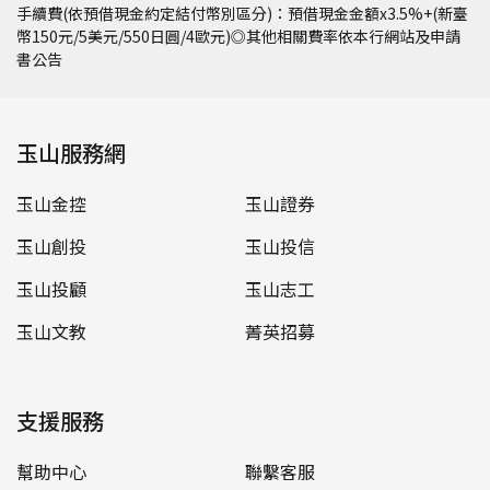
手續費(依預借現金約定結付幣別區分)：預借現金金額x3.5%+(新臺
幣150元/5美元/550日圓/4歐元)◎其他相關費率依本行網站及申請
書公告
玉山服務網
玉山金控
玉山證券
玉山創投
玉山投信
玉山投顧
玉山志工
玉山文教
菁英招募
支援服務
幫助中心
聯繫客服