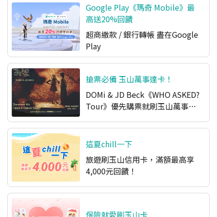
Google Play《瑪奇 Mobile》最
高送20%回饋
超商繳款 / 銀行轉帳 盡在Google
Play​
搶票必備 玉山萬事達卡！
DOMi & JD Beck《WHO ASKED?
Tour》優先購票就刷玉山萬事達
卡
這夏chill一下
旅遊刷玉山信用卡，滿額最高享
4,000元回饋！
保險就愛刷玉山卡