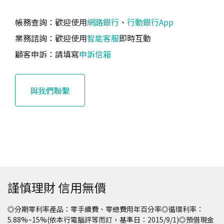
帳務查詢：歡迎使用
網路銀行
、
行動銀行App
業務諮詢：歡迎使用
智能客服
即時互動
顧客申訴：請填寫
申訴信箱
與我們聯繫
謹慎理財 信用無價
◎分期零利率產品：零手續費、零總費用年百分率◎循環利率：
5.88%~15%(依本行電腦評等而訂，基準日：2015/9/1)◎預借現金