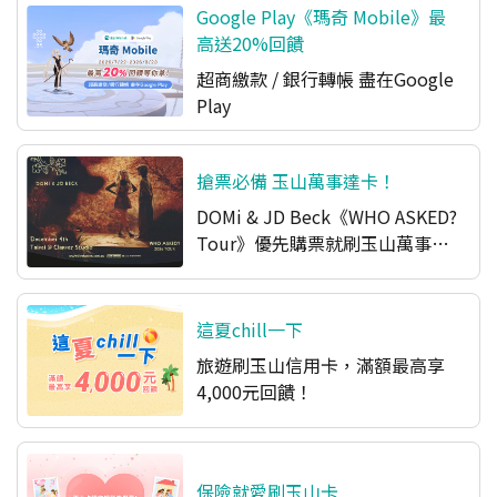
Google Play《瑪奇 Mobile》最
高送20%回饋
超商繳款 / 銀行轉帳 盡在Google
Play​
搶票必備 玉山萬事達卡！
DOMi & JD Beck《WHO ASKED?
Tour》優先購票就刷玉山萬事達
卡
這夏chill一下
旅遊刷玉山信用卡，滿額最高享
4,000元回饋！
保險就愛刷玉山卡