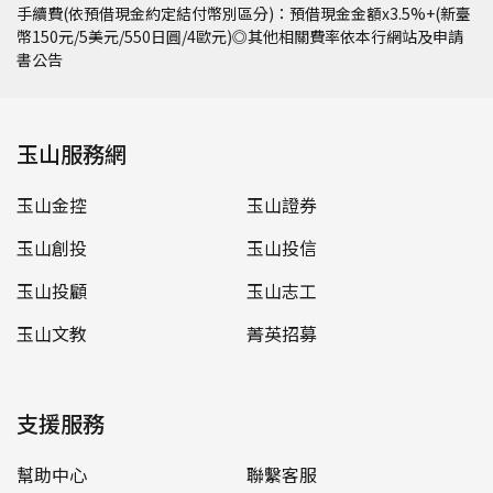
手續費(依預借現金約定結付幣別區分)：預借現金金額x3.5%+(新臺
幣150元/5美元/550日圓/4歐元)◎其他相關費率依本行網站及申請
書公告
玉山服務網
玉山金控
玉山證券
玉山創投
玉山投信
玉山投顧
玉山志工
玉山文教
菁英招募
支援服務
幫助中心
聯繫客服