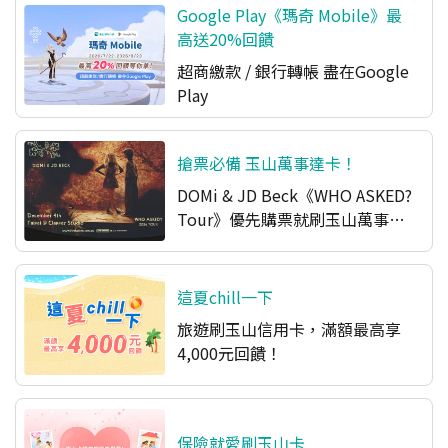
Google Play《瑪奇 Mobile》最
高送20%回饋
超商繳款 / 銀行轉帳 盡在Google
Play​
搶票必備 玉山萬事達卡！
DOMi & JD Beck《WHO ASKED?
Tour》優先購票就刷玉山萬事達
卡
這夏chill一下
旅遊刷玉山信用卡，滿額最高享
4,000元回饋！
保險就愛刷玉山卡