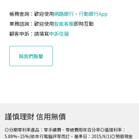
帳務查詢：歡迎使用
網路銀行
、
行動銀行App
業務諮詢：歡迎使用
智能客服
即時互動
顧客申訴：請填寫
申訴信箱
與我們聯繫
謹慎理財 信用無價
◎分期零利率產品：零手續費、零總費用年百分率◎循環利率：
5.88%~15%(依本行電腦評等而訂，基準日：2015/9/1)◎預借現金