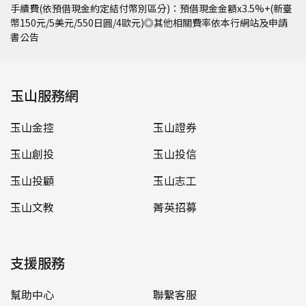
手續費(依預借現金約定結付幣別區分)：預借現金金額x3.5%+(新臺
幣150元/5美元/550日圓/4歐元)◎其他相關費率依本行網站及申請
書公告
玉山服務網
玉山金控
玉山證券
玉山創投
玉山投信
玉山投顧
玉山志工
玉山文教
菁英招募
支援服務
幫助中心
聯繫客服