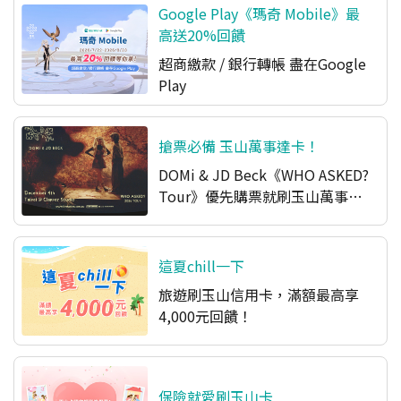
Google Play《瑪奇 Mobile》最
高送20%回饋
超商繳款 / 銀行轉帳 盡在Google
Play​
搶票必備 玉山萬事達卡！
DOMi & JD Beck《WHO ASKED?
Tour》優先購票就刷玉山萬事達
卡
這夏chill一下
旅遊刷玉山信用卡，滿額最高享
4,000元回饋！
保險就愛刷玉山卡