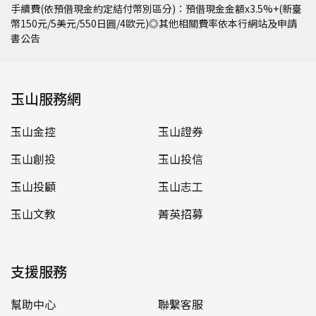
手續費(依預借現金約定結付幣別區分)：預借現金金額x3.5%+(新臺
幣150元/5美元/550日圓/4歐元)◎其他相關費率依本行網站及申請
書公告
玉山服務網
玉山金控
玉山證券
玉山創投
玉山投信
玉山投顧
玉山志工
玉山文教
菁英招募
支援服務
幫助中心
聯繫客服