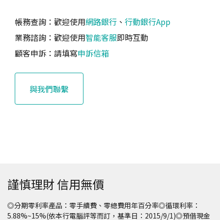
帳務查詢：歡迎使用
網路銀行
、
行動銀行App
業務諮詢：歡迎使用
智能客服
即時互動
顧客申訴：請填寫
申訴信箱
與我們聯繫
謹慎理財 信用無價
◎分期零利率產品：零手續費、零總費用年百分率◎循環利率：
5.88%~15%(依本行電腦評等而訂，基準日：2015/9/1)◎預借現金