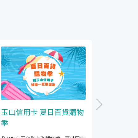
玉山信用卡 夏日百貨購物
Trip.c
季
玉山JCB
扣；玉山V