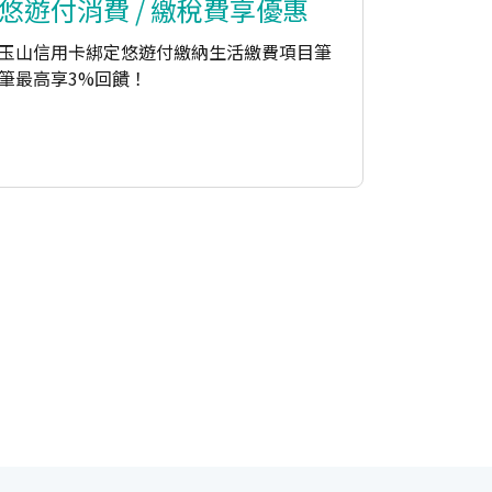
悠遊付消費 / 繳稅費享優惠
玉山信用卡綁定悠遊付繳納生活繳費項目筆
筆最高享3%回饋！