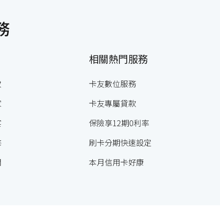
務
相關熱門服務
妝
卡友數位服務
家
卡友專屬貸款
宴
保險享12期0利率
修
刷卡分期快速設定
閒
本月信用卡好康