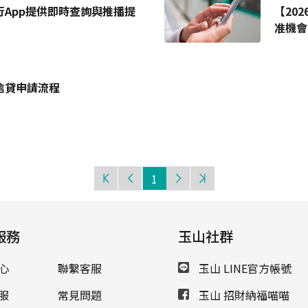
App提供即時查詢與推播提
【20
准機會
信貸申請流程
1
服務
玉山社群
心
聯繫客服
玉山 LINE官方帳號
服
常見問題
玉山 招財納福喵喵