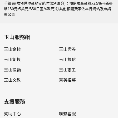
手續費(依預借現金約定結付幣別區分)：預借現金金額x3.5%+(新臺
幣150元/5美元/550日圓/4歐元)◎其他相關費率依本行網站及申請
書公告
玉山服務網
玉山金控
玉山證券
玉山創投
玉山投信
玉山投顧
玉山志工
玉山文教
菁英招募
支援服務
幫助中心
聯繫客服