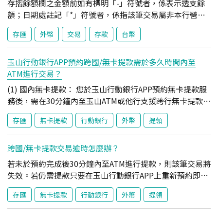
存摺餘額欄之金額前如有標明「-」符號者，係表示透支餘
額；日期處註記「*」符號者，係指該筆交易屬非本行營業
日進行之交易，本行實際帳務記帳日為該交易日期之次一營
存匯
外幣
交易
存款
台幣
業日。
玉山行動銀行APP預約跨國/無卡提款需於多久時間內至
ATM進行交易？
(1) 國內無卡提款： 您於玉山行動銀行APP預約無卡提款服
務後，需在30分鐘內至玉山ATM或他行支援跨行無卡提款功
能之ATM進行提款。逾時則該筆交易失效，若仍需提款只要
存匯
無卡提款
行動銀行
外幣
提領
在APP上重新預約即可。 (2) 跨國無卡提款： 您於玉山行動
銀行APP預約跨國無卡提款服務後，需在30分鐘內至海外當
地有支援跨國無卡提款的ATM進行操作。逾時則該筆交易失
跨國/無卡提款交易逾時怎麼辦？
效，若仍需提款只要在APP上重新預約即可。 體驗跨國無卡
若未於預約完成後30分鐘內至ATM進行提款，則該筆交易將
提款好便利 使用玉山行動銀行App，在泰國就能輕鬆提款
失效。若仍需提款只要在玉山行動銀行APP上重新預約即
了解更多 .greenHeadTable tbody td { padding: 16px
可。
12px !important; text-align: left !important; vertical-
存匯
無卡提款
行動銀行
外幣
提領
align: middle !important; } .greenHeadTable tbody
tr td:first-child { padding: 16px 10px !important;