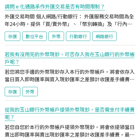
align: middle !important; } .greenHeadTable tbody
請問 e 化通路承作外匯交易是否有時間限制？
tr td:first-child { padding: 16px 10px !important;
外匯交易時間 個人網路/行動銀行： 外匯服務交易時間為全
text-align: center !important; background-color:
年24小時，提供「買/賣外幣」、「幣別轉換」及「行內轉
#daf1f0 !important; vertical-align: middle !important;
帳」服務。 當日買/賣外幣交易(含臨櫃及電子化通路交易)
}
存匯
數位平台
外幣
行動銀行
網路銀行
累計達等值新臺幣50萬元(含)以上者，交易時間為營業日
09:00-15:30。 「跨行匯款」及「匯入解款」交易時間為營
業日09:00-17:00；「轉定存」及「定存解約」交易時間如
若我有沒用完的外幣現鈔，可否存入我在玉山銀行的外幣帳
下： 行動銀行即時轉定存：營業日02:00-23:55可進行即時
戶呢？
交易。 個人網路銀行即時轉定存：營業日09:00-22:59可進
若您將您手邊的外幣現鈔存入本行的外幣帳戶，將會依存入
行即時交易。 若您於國外進行交易，實際交易時間以台灣
當日買入即時匯率與買入現鈔匯率之差額計收匯差手續費，
時間為主。 全球智匯網(OTP裝置)： 外匯服務交易時間為
最低收取 NTD 100。
營業日09:00至16:00。 欲結匯達等值新臺幣50萬以上之需
存匯
外幣
求者，請申請FXML電子憑證。 全球智匯網(FXML電子憑
證)： 外匯服務交易時間為營業日09:00至16:00。 當日買/
從我的玉山銀行外幣帳戶提領外幣現鈔，是否需支付手續費
賣外幣交易(含臨櫃及電子化通路交易)累計達等值新臺幣50
呢？
萬元(含)以上者，交易時間為營業日09:00-15:30。 外匯交
若您自您於本行的外幣帳戶提領外幣現鈔，將會依提領當日
易預約功能交易時間 包含預約外匯存款結購、預約外匯存
賣出即時匯率與賣出現鈔匯率之差額計收匯差手續費，最低
款結售、預約外幣轉換、預約行內轉帳、預約跨行匯款、預