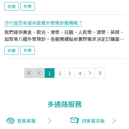
收取 NTD 100。
約轉定存及預約定存解約等交易，不受銀行營業時間限制，
存匯
外幣
惟約定轉帳日仍需為本行營業日。
分行是否有提供買賣外幣現鈔服務呢？
我們提供美金、歐元、港幣、日圓、人民幣、澳幣、英鎊、
加幣等八種外幣現鈔，各服務據點依實際需求決定訂購面
額，購買時請先電洽服務據點查詢。另辦理買賣外幣現鈔業
存匯
外幣
務，買入及賣出每筆收取手續費 NTD 100。 幣別 美金 歐
元 港幣 日幣 鈔券面額 1、5、10、20、50、100 5、10、
50、100 100、500、1,000 1,000、5,000、10,000 幣別
1
2
3
4
人民幣 澳幣 [註] 英鎊 [註] 加幣 [註] 鈔券面額 100 10、
50 10、50 10、50 [註] 澳幣、英鎊、加幣現鈔兌換僅部分
分行提供。
多通路服務
智能客服
訪客留言板