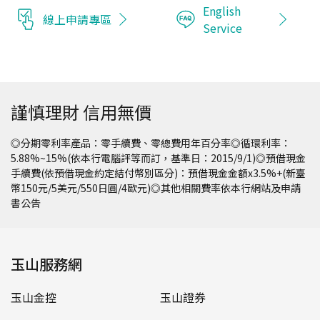
English
線上申請專區
Service
謹慎理財 信用無價
◎分期零利率產品：零手續費、零總費用年百分率◎循環利率：
5.88%~15%(依本行電腦評等而訂，基準日：2015/9/1)◎預借現金
手續費(依預借現金約定結付幣別區分)：預借現金金額x3.5%+(新臺
幣150元/5美元/550日圓/4歐元)◎其他相關費率依本行網站及申請
書公告
玉山服務網
玉山金控
玉山證券