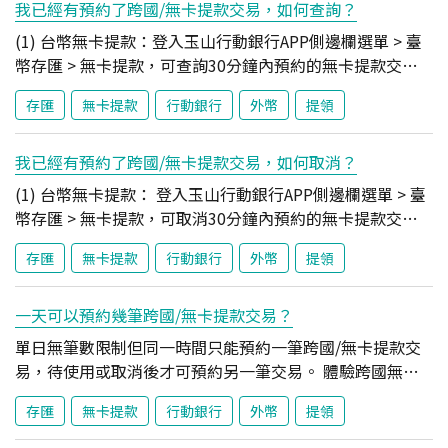
我已經有預約了跨國/無卡提款交易，如何查詢？
text-align: center !important; background-color:
(1) 台幣無卡提款：登入玉山行動銀行APP側邊欄選單 > 臺
#daf1f0 !important; vertical-align: middle !important;
幣存匯 > 無卡提款，可查詢30分鐘內預約的無卡提款交
}
易。 (2) 外幣無卡提款：登入玉山行動銀行APP側邊欄選單
存匯
無卡提款
行動銀行
外幣
提領
> 外幣存匯 > 無卡提款，可查詢30分鐘內預約的無卡提款交
易。 (3) 跨國無卡提款：登入玉山行動銀行APP側邊欄選單
> 外幣存匯 > 跨國無卡提款，可查詢30分鐘內預約的跨國無
我已經有預約了跨國/無卡提款交易，如何取消？
卡提款交易。
(1) 台幣無卡提款： 登入玉山行動銀行APP側邊欄選單 > 臺
幣存匯 > 無卡提款，可取消30分鐘內預約的無卡提款交
易。 (2) 外幣無卡提款： 登入玉山行動銀行APP側邊欄選單
存匯
無卡提款
行動銀行
外幣
提領
> 外幣存匯 > 無卡提款，可取消30分鐘內預約的無卡提款交
易。 (3) 跨國無卡提款： 登入玉山行動銀行APP側邊欄選單
> 外幣存匯 > 跨國無卡提款，可取消30分鐘內預約的跨國無
一天可以預約幾筆跨國/無卡提款交易？
卡提款交易。
單日無筆數限制但同一時間只能預約一筆跨國/無卡提款交
易，待使用或取消後才可預約另一筆交易。 體驗跨國無卡
提款好便利 使用玉山行動銀行App，在泰國就能輕鬆提款
存匯
無卡提款
行動銀行
外幣
提領
了解更多 .greenHeadTable tbody td { padding: 16px
12px !important; text-align: left !important; vertical-