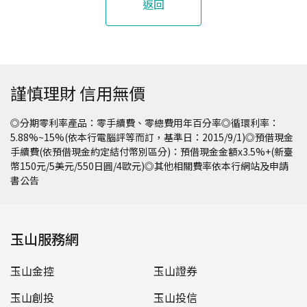
返回
謹慎理財 信用無價
◎分期零利率產品：零手續費、零總費用年百分率◎循環利率：
5.88%~15%(依本行電腦評等而訂，基準日：2015/9/1)◎預借現金
手續費(依預借現金約定結付幣別區分)：預借現金金額x3.5%+(新臺
幣150元/5美元/550日圓/4歐元)◎其他相關費率依本行網站及申請
書公告
玉山服務網
玉山金控
玉山證券
玉山創投
玉山投信