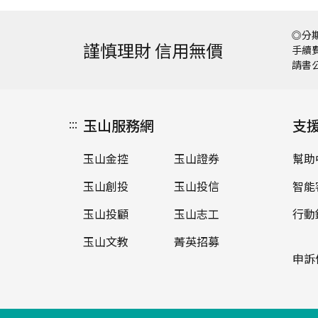
◎分期
謹慎理財 信用無價
手續費
請書
:::
玉山服務網
支
玉山金控
玉山證券
幫助
玉山創投
玉山投信
智能
玉山投顧
玉山志工
行動
玉山文教
菁英招募
申訴