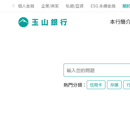
:::
個人金融
企業/商家
私銀/亞資
ESG 永續金融
關
本行簡
熱門分類：
信用卡
存匯