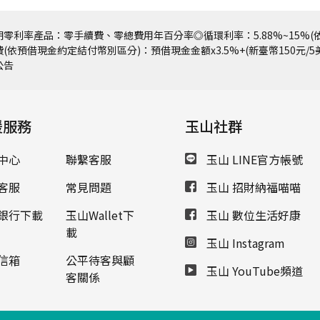
零利率產品：零手續費、零總費用年百分率◎循環利率：5.88%~15%(依
(依預借現金約定結付幣別區分)：預借現金金額x3.5%+(新臺幣150元/
公告
援服務
玉山社群
中心
聯繫客服
玉山 LINE官方帳號
客服
常見問題
玉山 招財納福喵喵
銀行下載
玉山Wallet下
玉山 數位生活好康
載
玉山 Instagram
信箱
公平待客與顧
玉山 YouTube頻道
客關係