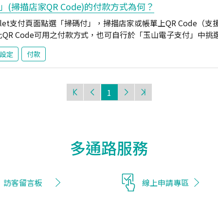
」(掃描店家QR Code)的付款方式為何？
et支付頁面點選「掃碼付」，掃描店家或帳單上QR Code（支援台灣
識此QR Code可用之付款方式，也可自行於「玉山電子支付」中
支付可綁定支付工具說明請見「玉山Wallet電子支付可綁定哪
設定
付款
1
多通路服務
訪客留言板
線上申請專區