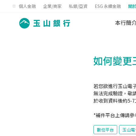
:::
個人金融
企業/商家
私銀/亞資
ESG 永續金融
關
本行簡
如何變更
若您欲進行玉山電
無法完成驗證，敬
於收到資料後約5-
*補件平台上傳請參
數位平台
玉山電