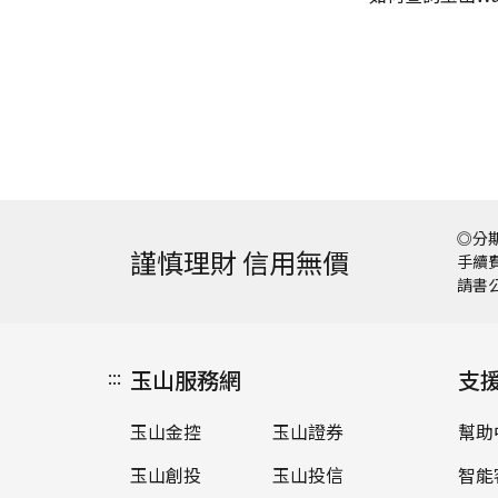
◎分期
謹慎理財 信用無價
手續費
請書
:::
玉山服務網
支
玉山金控
玉山證券
幫助
玉山創投
玉山投信
智能