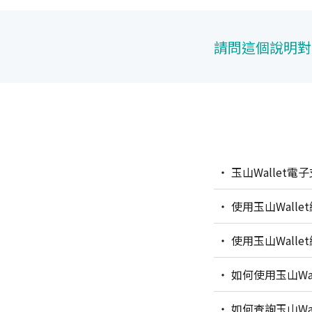
請問這個說明對
玉山Wallet
使用玉山Wall
使用玉山Wallet綁定信用卡於TWQR/台灣Pay消費，適用各種台灣Pay通路「限定金融卡／帳戶」
的活動優惠嗎？
如何使用玉山Wa
如何查詢玉山Wa