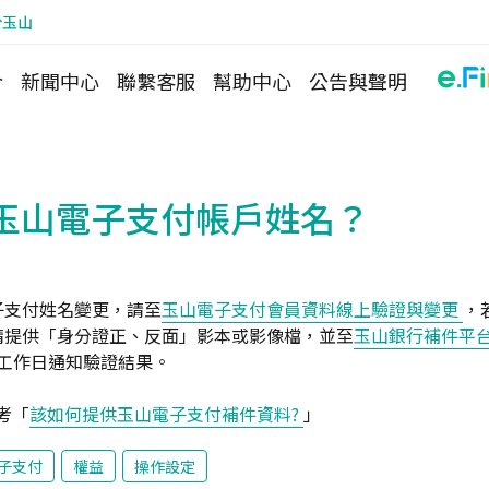
於玉山
介
新聞中心
聯繫客服
幫助中心
公告與聲明
玉山電子支付帳戶姓名？
子支付姓名變更，請至
玉山電子支付會員資料線上驗證與變更
，
請提供「身分證正、反面」影本或影像檔，並至
玉山銀行補件平
7工作日通知驗證結果。
考「
該如何提供玉山電子支付補件資料?
」
子支付
權益
操作設定