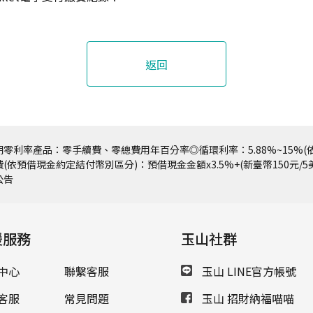
返回
零利率產品：零手續費、零總費用年百分率◎循環利率：5.88%~15%(依
(依預借現金約定結付幣別區分)：預借現金金額x3.5%+(新臺幣150元/
公告
援服務
玉山社群
中心
聯繫客服
玉山 LINE官方帳號
客服
常見問題
玉山 招財納福喵喵