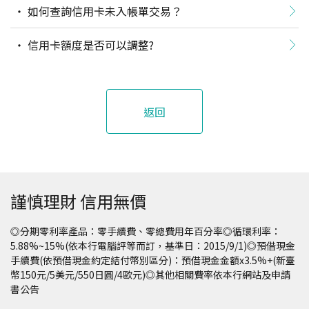
如何查詢信用卡未入帳單交易？
信用卡額度是否可以調整?
返回
謹慎理財 信用無價
◎分期零利率產品：零手續費、零總費用年百分率◎循環利率：
5.88%~15%(依本行電腦評等而訂，基準日：2015/9/1)◎預借現金
手續費(依預借現金約定結付幣別區分)：預借現金金額x3.5%+(新臺
幣150元/5美元/550日圓/4歐元)◎其他相關費率依本行網站及申請
書公告