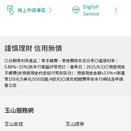
English
線上申請專區
Service
謹慎理財 信用無價
◎分期零利率產品：零手續費、零總費用年百分率◎循環利率：
5.88%~15%(依本行電腦評等而訂，基準日：2015/9/1)◎預借現金
手續費(依預借現金約定結付幣別區分)：預借現金金額x3.5%+(新臺
幣150元/5美元/550日圓/4歐元)◎其他相關費率依本行網站及申請
書公告
玉山服務網
玉山金控
玉山證券